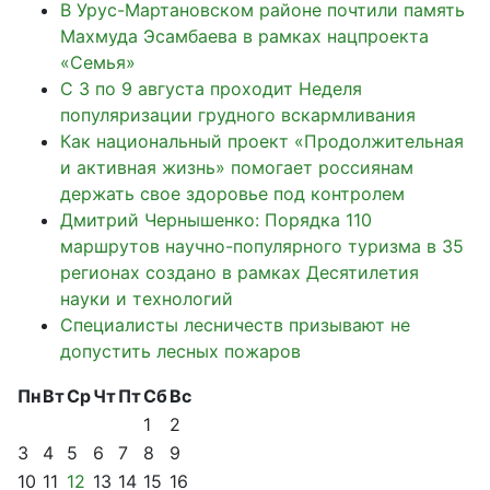
В Урус-Мартановском районе почтили память
Махмуда Эсамбаева в рамках нацпроекта
«Семья»
С 3 по 9 августа проходит Неделя
популяризации грудного вскармливания
Как национальный проект «Продолжительная
и активная жизнь» помогает россиянам
держать свое здоровье под контролем
Дмитрий Чернышенко: Порядка 110
маршрутов научно-популярного туризма в 35
регионах создано в рамках Десятилетия
науки и технологий
Специалисты лесничеств призывают не
допустить лесных пожаров
Пн
Вт
Ср
Чт
Пт
Сб
Вс
1
2
3
4
5
6
7
8
9
10
11
12
13
14
15
16