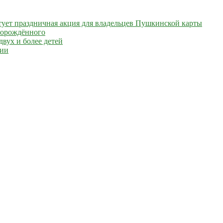
артует праздничная акция для владельцев Пушкинской карты
ворождённого
вух и более детей
сии