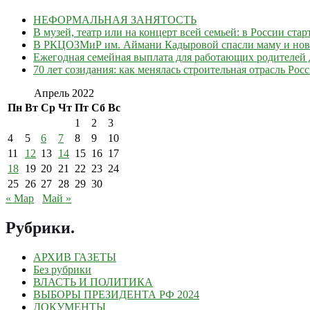
НЕФОРМАЛЬНАЯ ЗАНЯТОСТЬ
В музей, театр или на концерт всей семьей: в России ст
В РКЦОЗМиР им. Аймани Кадыровой спасли маму и но
Ежегодная семейная выплата для работающих родителей д
70 лет созидания: как менялась строительная отрасль Рос
Апрель 2022
Пн
Вт
Ср
Чт
Пт
Сб
Вс
1
2
3
4
5
6
7
8
9
10
11
12
13
14
15
16
17
18
19
20
21
22
23
24
25
26
27
28
29
30
« Мар
Май »
Рубрики
.
АРХИВ ГАЗЕТЫ
Без рубрики
ВЛАСТЬ И ПОЛИТИКА
ВЫБОРЫ ПРЕЗИДЕНТА РФ 2024
ДОКУМЕНТЫ