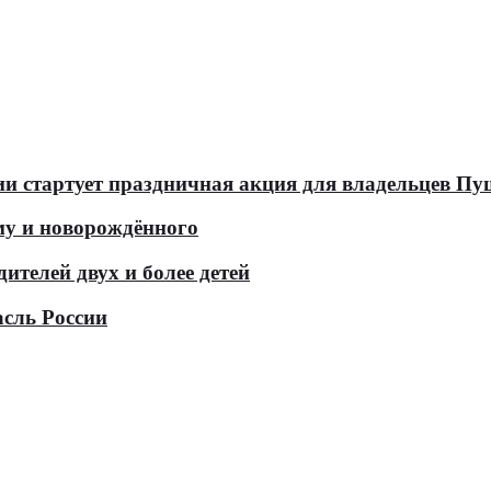
оссии стартует праздничная акция для владельцев 
у и новорождённого
телей двух и более детей
асль России