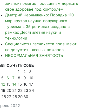
жизнь» помогает россиянам держать
свое здоровье под контролем
Дмитрий Чернышенко: Порядка 110
маршрутов научно-популярного
туризма в 35 регионах создано в
рамках Десятилетия науки и
технологий
Специалисты лесничеств призывают
не допустить лесных пожаров
НЕФОРМАЛЬНАЯ ЗАНЯТОСТЬ
н
Вт
Ср
Чт
Пт
Сб
Вс
1
2
3
5
6
7
8
9
10
12
13
14
15
16
17
19
20
21
22
23
24
5
26
27
28
29
30
рель 2022