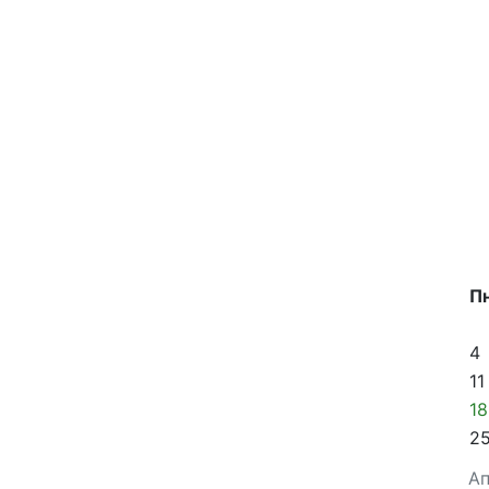
П
4
11
18
2
Ап