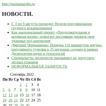
http://gazetamarsho.ru
НОВОСТИ
.
С 3 по 9 августа проходит Неделя популяризации
грудного вскармливания
Как национальный проект «Продолжительная и
активная жизнь» помогает россиянам держать свое
здоровье под контролем
Дмитрий Чернышенко: Порядка 110 маршрутов научно-
популярного туризма в 35 регионах создано в рамках
Десятилетия науки и технологий
Специалисты лесничеств призывают не допустить
лесных пожаров
НЕФОРМАЛЬНАЯ ЗАНЯТОСТЬ
Сентябрь 2022
Пн
Вт
Ср
Чт
Пт
Сб
Вс
1
2
3
4
5
6
7
8
9
10
11
12
13
14
15
16
17
18
19
20
21
22
23
24
25
26
27
28
29
30