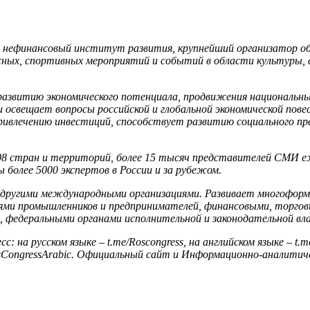
й нефинансовый институт развития, крупнейший организатор об
ных, спортивных мероприятий и событий в области культуры, 
 развитию экономического потенциала, продвижения национальн
и освещает вопросы российской и глобальной экономической пов
ривлечению инвестиций, способствует развитию социального п
8 стран и территорий, более 15 тысяч представителей СМИ е
 более 5000 экспертов в России и за рубежом.
другими международными организациями. Развивает многоформ
ми промышленников и предпринимателей, финансовыми, торговым
 федеральными органами исполнительной и законодательной вл
на русском языке – t.me/Roscongress, на английском языке – t.me
/RosCongressArabic. Официальный сайт и Информационно-аналитич