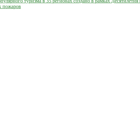
улярного туризма в 35 регионах создано в рамках Десятилетия 
х пожаров