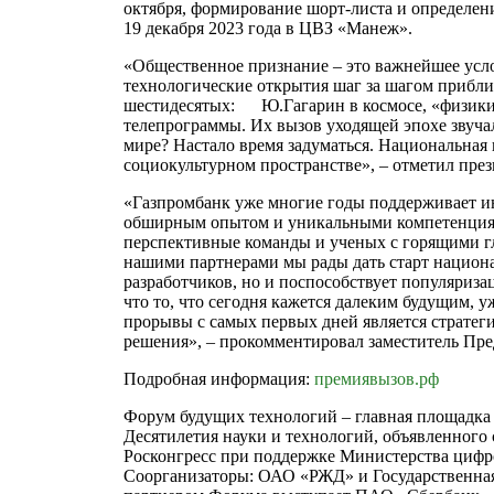
октября, формирование шорт-листа и определени
19 декабря 2023 года в ЦВЗ «Манеж».
«Общественное признание – это важнейшее услов
технологические открытия шаг за шагом прибли
шестидесятых: Ю.Гагарин в космосе, «физики 
телепрограммы. Их вызов уходящей эпохе звуча
мире? Настало время задуматься. Национальная
социокультурном пространстве», – отметил пре
«Газпромбанк уже многие годы поддерживает 
обширным опытом и уникальными компетенциям 
перспективные команды и ученых с горящими гл
нашими партнерами мы рады дать старт национа
разработчиков, но и поспособствует популяризац
что то, что сегодня кажется далеким будущим, 
прорывы с самых первых дней является стратег
решения», – прокомментировал заместитель Пре
Подробная информация:
премиявызов.рф
Форум будущих технологий – главная площадка 
Десятилетия науки и технологий, объявленног
Росконгресс при поддержке Министерства цифро
Соорганизаторы: ОАО «РЖД» и Государственная