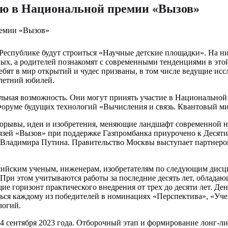
ию в Национальной премии «Вызов»
Республике будут строиться «Научные детские площадки». На ни
ных, а родителей познакомят с современными тенденциями в это
ебят в мир открытий и чудес призваны, в том числе ведущие исс
-летний юбилей.
льная возможность. Они могут принять участие в Национальной
Форуме будущих технологий «Вычисления и связь. Квантовый ми
орывы, идеи и изобретения, меняющие ландшафт современной н
зей «Вызов» при поддержке Газпромбанка приурочено к Десятил
 Владимира Путина. Правительство Москвы выступает партнер
ссийским ученым, инженерам, изобретателям по следующим дисци
 При этом учитываются работы за последние десять лет, облада
е горизонт практического внедрения от трех до десяти лет. Де
ться каждому из победителей в номинациях «Перспектива», «У
логий.
4 сентября 2023 года. Отборочный этап и формирование лонг-лис