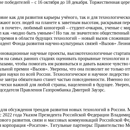
е победителей – с 16 октября до 18 декабря. Торжественная це
ие как для развития карьеры учёного, так и для технологическо
жают всех людей на планете к заветным высотам, раскрывая пе
в почете», любимый киногерой – студент-очкарик, ученые с м
л как «модно быть умным»! Но так ли значителен общественный 
 премия в области будущих технологий – новый вызов сложивши
зидент Фонда развития научно-культурных связей «Вызов» Леон
инновационные научные проекты, высокотехнологичные старта
на самых ранних стадиях оценивать прорывные технологии и 
азами, чтобы помогать им развиваться и давать важное чувство
льной премии «Вызов». Уверены, что она позволит не только от
ии науки по всей России. Технологическое и научное лидерство 
уже завтра обязательно станет частью повседневности. Именно п
ически важной для любой страны, нацеленной в будущее. Уверен
дседателя Правления Газпромбанка Дмитрий Зауэрс.
для обсуждения трендов развития новых технологий в России. 
о с 2022 года Указом Президента Российской Федерации Владим
вого развития, связи и массовых коммуникаций Российской Фе
 корпорация «Росатом». Титульные партнеры: Правительство 