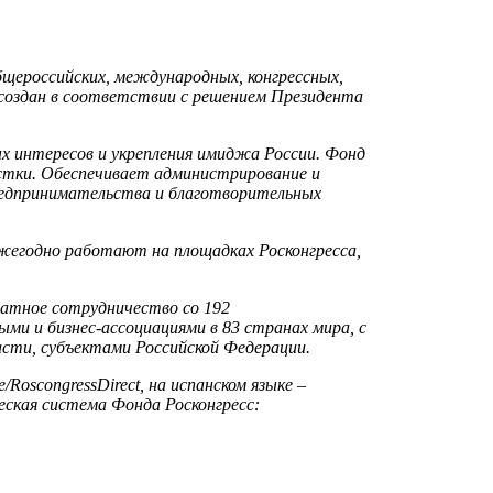
щероссийских, международных, конгрессных,
создан в соответствии с решением Президента
ых интересов и укрепления имиджа России. Фонд
естки. Обеспечивает администрирование и
редпринимательства и благотворительных
жегодно работают на площадках Росконгресса,
атное сотрудничество со 192
и и бизнес-ассоциациями в 83 странах мира, с
асти, субъектами Российской Федерации.
/RoscongressDirect, на испанском языке –
еская система Фонда Росконгресс: