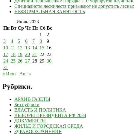
Дмитрий Чернышенко: Порядка 110 маршрутов научно-поп
Специалисты лесничеств призывают не допустить лесны
НЕФОРМАЛЬНАЯ ЗАНЯТОСТЬ
Июль 2023
Пн
Вт
Ср
Чт
Пт
Сб
Вс
1
2
3
4
5
6
7
8
9
10
11
12
13
14
15
16
17
18
19
20
21
22
23
24
25
26
27
28
29
30
31
« Июн
Авг »
Рубрики
.
АРХИВ ГАЗЕТЫ
Без рубрики
ВЛАСТЬ И ПОЛИТИКА
ВЫБОРЫ ПРЕЗИДЕНТА РФ 2024
ДОКУМЕНТЫ
ЖИЛЬЕ И ГОРОДСКАЯ СРЕДА
ЗДРАВООХРАНЕНИЕ