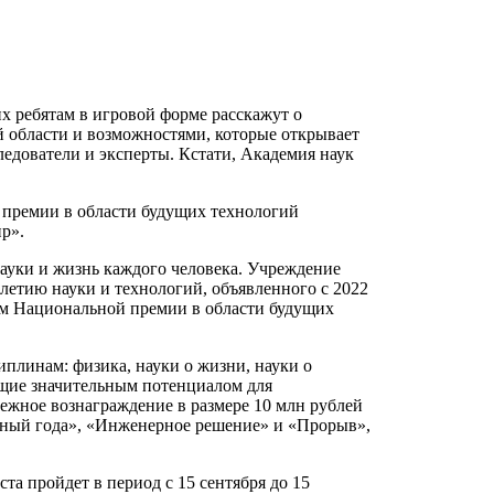
х ребятам в игровой форме расскажут о
й области и возможностями, которые открывает
ледователи и эксперты. Кстати, Академия наук
 премии в области будущих технологий
р».
ауки и жизнь каждого человека. Учреждение
етию науки и технологий, объявленного с 2022
ом Национальной премии в области будущих
плинам: физика, науки о жизни, науки о
ющие значительным потенциалом для
нежное вознаграждение в размере 10 млн рублей
ченый года», «Инженерное решение» и «Прорыв»,
та пройдет в период с 15 сентября до 15