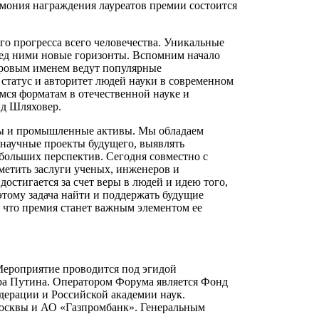
ремония награждения лауреатов премии состоится
го прогресса всего человечества. Уникальные
ред ними новые горизонты. Вспомним начало
ировым именем ведут популярные
статус и авторитет людей науки в современном
мся форматам в отечественной науке и
ид Шляховер.
пы и промышленные активы. Мы обладаем
научные проекты будущего, выявлять
 больших перспектив. Сегодня совместно с
метить заслуги ученых, инженеров и
достигается за счет веры в людей и идею того,
оэтому задача найти и поддержать будущие
, что премия станет важным элементом ее
Мероприятие проводится под эгидой
ира Путина. Оператором Форума является Фонд
дерации и Российской академии наук.
Москвы и АО «Газпромбанк». Генеральным