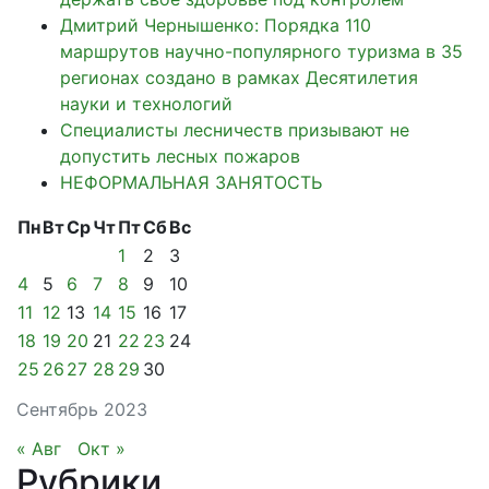
Дмитрий Чернышенко: Порядка 110
маршрутов научно-популярного туризма в 35
регионах создано в рамках Десятилетия
науки и технологий
Специалисты лесничеств призывают не
допустить лесных пожаров
НЕФОРМАЛЬНАЯ ЗАНЯТОСТЬ
Пн
Вт
Ср
Чт
Пт
Сб
Вс
1
2
3
4
5
6
7
8
9
10
11
12
13
14
15
16
17
18
19
20
21
22
23
24
25
26
27
28
29
30
Сентябрь 2023
« Авг
Окт »
Рубрики
.