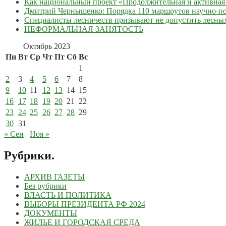
Как национальный проект «Продолжительная и активная 
Дмитрий Чернышенко: Порядка 110 маршрутов научно-поп
Специалисты лесничеств призывают не допустить лесны
НЕФОРМАЛЬНАЯ ЗАНЯТОСТЬ
Октябрь 2023
Пн
Вт
Ср
Чт
Пт
Сб
Вс
1
2
3
4
5
6
7
8
9
10
11
12
13
14
15
16
17
18
19
20
21
22
23
24
25
26
27
28
29
30
31
« Сен
Ноя »
Рубрики
.
АРХИВ ГАЗЕТЫ
Без рубрики
ВЛАСТЬ И ПОЛИТИКА
ВЫБОРЫ ПРЕЗИДЕНТА РФ 2024
ДОКУМЕНТЫ
ЖИЛЬЕ И ГОРОДСКАЯ СРЕДА