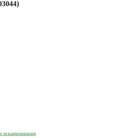
03044)
го вскармливания