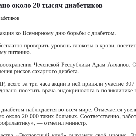
ано около 20 тысяч диабетиков
 акция ко Всемирному дню борьбы с диабетом.
сплатно проверить уровень глюкозы в крови, посетит
ому питанию.
авоохранения Чеченской Республики Адам Алханов. О
ления рисков сахарного диабета.
Р, всего за три часа акции в ней приняли участие 30
довано посетить врача-эндокринолога в поликлинике 
 диабетом наблюдается во всём мире. Отмечается уве
но около 20 000 таких больных. Соответственно, раб
профилактику», — отметил министр.
ества «Экспертный клуб» выразили своё мнение. 