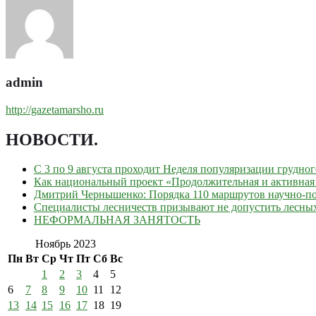
admin
http://gazetamarsho.ru
НОВОСТИ
.
С 3 по 9 августа проходит Неделя популяризации грудно
Как национальный проект «Продолжительная и активная 
Дмитрий Чернышенко: Порядка 110 маршрутов научно-поп
Специалисты лесничеств призывают не допустить лесны
НЕФОРМАЛЬНАЯ ЗАНЯТОСТЬ
Ноябрь 2023
Пн
Вт
Ср
Чт
Пт
Сб
Вс
1
2
3
4
5
6
7
8
9
10
11
12
13
14
15
16
17
18
19