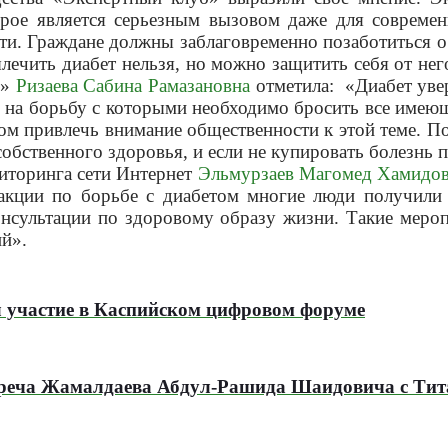
орое является серьезным вызовом даже для соврем
ти. Граждане должны заблаговременно позаботиться о
лечить диабет нельзя, но можно защитить себя от нег
я»
Ризаева Сабина Рамазановна
отметила: «Диабет увер
и на борьбу с которыми необходимо бросить все имею
бом привлечь внимание общественности к этой теме. 
обственного здоровья, и если не купировать болезнь п
иторинга сети Интернет
Эльмурзаев Магомед Хамидо
акции по борьбе с диабетом многие люди получили 
онсультации по здоровому образу жизни. Такие меро
й».
 участие в Каспийском цифровом форуме
стреча Жамалдаева Абдул-Рашида Шаидовича с Ти