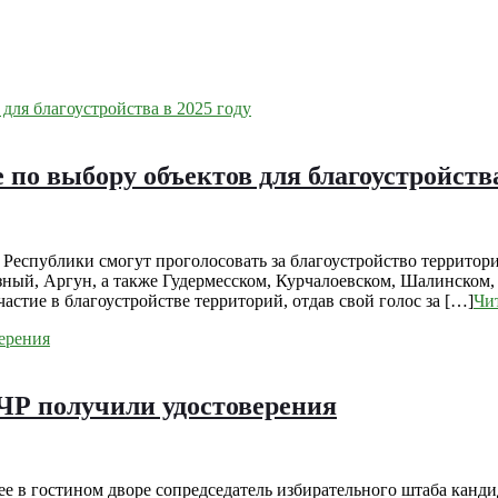
е по выбору объектов для благоустройств
ой Республики смогут проголосовать за благоустройство террито
зный, Аргун, а также Гудермесском, Курчалоевском, Шалинском
астие в благоустройстве территорий, отдав свой голос за […]
Чит
ЧР получили удостоверения
ранее в гостином дворе сопредседатель избирательного штаба кан