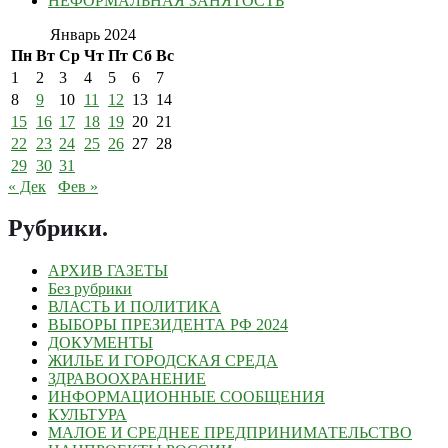
НЕФОРМАЛЬНАЯ ЗАНЯТОСТЬ
Январь 2024
Пн
Вт
Ср
Чт
Пт
Сб
Вс
1
2
3
4
5
6
7
8
9
10
11
12
13
14
15
16
17
18
19
20
21
22
23
24
25
26
27
28
29
30
31
« Дек
Фев »
Рубрики
.
АРХИВ ГАЗЕТЫ
Без рубрики
ВЛАСТЬ И ПОЛИТИКА
ВЫБОРЫ ПРЕЗИДЕНТА РФ 2024
ДОКУМЕНТЫ
ЖИЛЬЕ И ГОРОДСКАЯ СРЕДА
ЗДРАВООХРАНЕНИЕ
ИНФОРМАЦИОННЫЕ СООБЩЕНИЯ
КУЛЬТУРА
МАЛОЕ И СРЕДНЕЕ ПРЕДПРИНИМАТЕЛЬСТВО