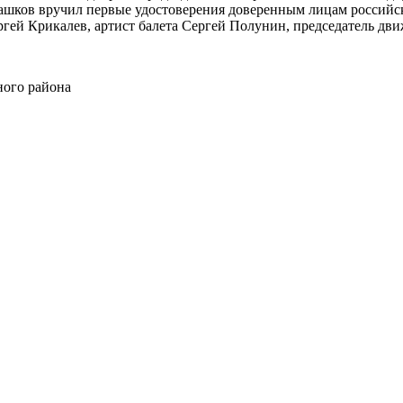
ашков вручил первые удостоверения доверенным лицам российс
ргей Крикалев, артист балета Сергей Полунин, председатель д
ного района