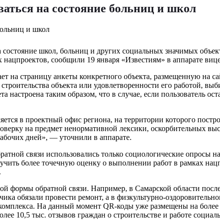
ваться на состояние больниц и школ
 состояние школ, больниц и других социальных значимых объекто
ах нацпроектов, сообщили 19 января «Известиям» в аппарате ви
ет на страницу анкеты конкретного объекта, размещенную на с
 строительства объекта или удовлетворенности его работой, выби
а настроена таким образом, что в случае, если пользователь ос
ется в проектный офис региона, на территории которого построе
роверку на предмет ненормативной лексики, оскорбительных выс
абочих дней», — уточнили в аппарате.
обратной связи использовались только социологические опросы 
лучить более точечную оценку о выполнении работ в рамках нац
.
й формы обратной связи. Например, в Самарской области после
дчика обязали провести ремонт, а в физкультурно-оздоровительн
омплекса. На данный момент QR-коды уже размещены на более ч
ее 10,5 тыс. отзывов граждан о строительстве и работе социал