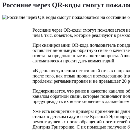
Россияне через QR-коды смогут пожало
Россияне через QR-коды смогут пожаловаться на
чем 6 тыс. объектов, которые реализуют в рамк
При сканировании QR-кода пользователь попада
оставляет анонимную обратную связь о качестве
ответа на предложенные в анкете вопросы. Анкет
автоматически просит дать комментарий.
«В день поступления негативный отзыв направля
после того, как отзыв прошел премодерацию (п
проблемы регламентирован и не превышает 20 р
Подчеркивается, что ранее в качестве каналов 
каналом обратной связи, которые позволяют по
предупреждать их возникновение в дальнейшем
Уже есть конкретные примеры применения данно
стенах в детском саду в селе Красный Яр подря
ремонт душевых после обращений посетителей к
Дмитрия Григоренко. С их помощью получено бол