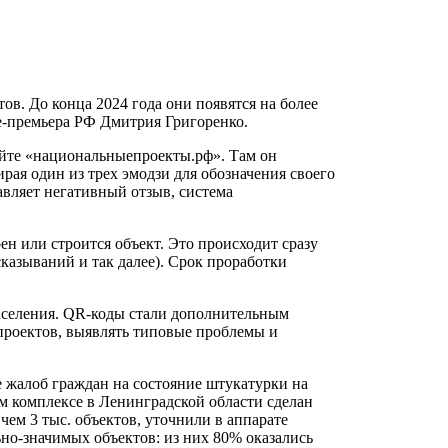
в. До конца 2024 года они появятся на более
це-премьера РФ Дмитрия Григоренко.
айте «национальныепроекты.рф». Там он
рая один из трех эмодзи для обозначения своего
тавляет негативный отзыв, система
н или строится объект. Это происходит сразу
казываний и так далее). Срок проработки
населения. QR-коды стали дополнительным
проектов, выявлять типовые проблемы и
 жалоб граждан на состояние штукатурки на
ом комплексе в Ленинградской области сделан
ем 3 тыс. объектов, уточнили в аппарате
ьно-значимых объектов: из них 80% оказались