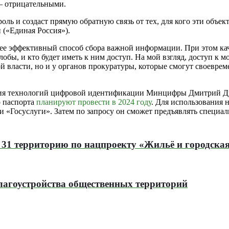
 отрицательными.
ль и создаст прямую обратную связь от тех, для кого эти объек
(«Единая Россия»).
 более эффективный способ сбора важной информации. При этом 
жалобы, и кто будет иметь к ним доступ. На мой взгляд, доступ к
й власти, но и у органов прокуратуры, которые смогут своевре
вития технологий цифровой идентификации Минцифры Дмитрий Д
о паспорта
планируют провести в 2024 году
. Для использования 
 «Госуслуги». Затем по запросу он сможет предъявлять специал
т 31 территорию по нацпроекту «Жильё и городская
лагоустройства общественных территорий