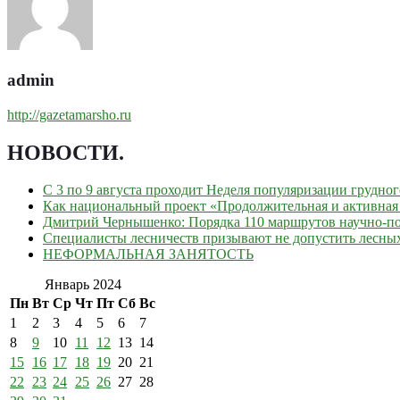
admin
http://gazetamarsho.ru
НОВОСТИ
.
С 3 по 9 августа проходит Неделя популяризации грудно
Как национальный проект «Продолжительная и активная 
Дмитрий Чернышенко: Порядка 110 маршрутов научно-поп
Специалисты лесничеств призывают не допустить лесны
НЕФОРМАЛЬНАЯ ЗАНЯТОСТЬ
Январь 2024
Пн
Вт
Ср
Чт
Пт
Сб
Вс
1
2
3
4
5
6
7
8
9
10
11
12
13
14
15
16
17
18
19
20
21
22
23
24
25
26
27
28