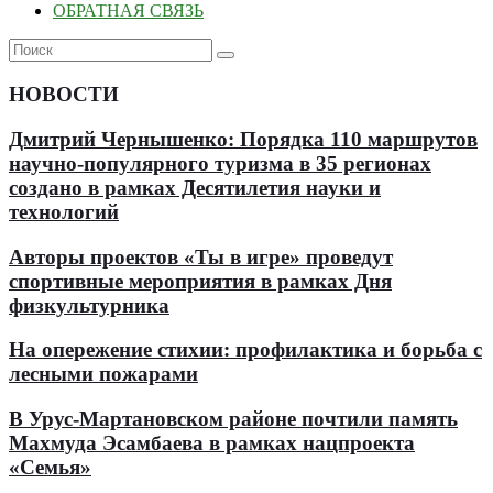
ОБРАТНАЯ СВЯЗЬ
НОВОСТИ
Дмитрий Чернышенко: Порядка 110 маршрутов
научно-популярного туризма в 35 регионах
создано в рамках Десятилетия науки и
технологий
Авторы проектов «Ты в игре» проведут
спортивные мероприятия в рамках Дня
физкультурника
На опережение стихии: профилактика и борьба с
лесными пожарами
В Урус-Мартановском районе почтили память
Махмуда Эсамбаева в рамках нацпроекта
«Семья»