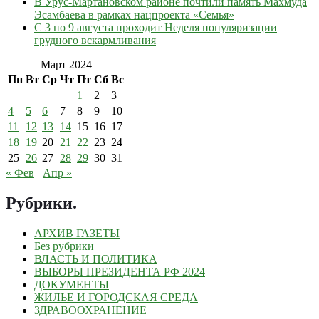
В Урус-Мартановском районе почтили память Махмуда
Эсамбаева в рамках нацпроекта «Семья»
С 3 по 9 августа проходит Неделя популяризации
грудного вскармливания
Март 2024
Пн
Вт
Ср
Чт
Пт
Сб
Вс
1
2
3
4
5
6
7
8
9
10
11
12
13
14
15
16
17
18
19
20
21
22
23
24
25
26
27
28
29
30
31
« Фев
Апр »
Рубрики
.
АРХИВ ГАЗЕТЫ
Без рубрики
ВЛАСТЬ И ПОЛИТИКА
ВЫБОРЫ ПРЕЗИДЕНТА РФ 2024
ДОКУМЕНТЫ
ЖИЛЬЕ И ГОРОДСКАЯ СРЕДА
ЗДРАВООХРАНЕНИЕ