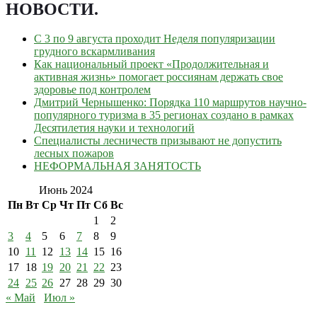
НОВОСТИ
.
С 3 по 9 августа проходит Неделя популяризации
грудного вскармливания
Как национальный проект «Продолжительная и
активная жизнь» помогает россиянам держать свое
здоровье под контролем
Дмитрий Чернышенко: Порядка 110 маршрутов научно-
популярного туризма в 35 регионах создано в рамках
Десятилетия науки и технологий
Специалисты лесничеств призывают не допустить
лесных пожаров
НЕФОРМАЛЬНАЯ ЗАНЯТОСТЬ
Июнь 2024
Пн
Вт
Ср
Чт
Пт
Сб
Вс
1
2
3
4
5
6
7
8
9
10
11
12
13
14
15
16
17
18
19
20
21
22
23
24
25
26
27
28
29
30
« Май
Июл »