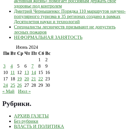
активная жизнь» помогает россиянам держать свое
здоровье под контролем
Дмитрий Чернышенко: Порядка 110 маршрутов научно-
популярного туризма в 35 регионах создано в рамках
Десятилетия науки и технологий
Специалисты лесничеств призывают не допустить
лесных пожаров
НЕФОРМАЛЬНАЯ ЗАНЯТОСТЬ
Июнь 2024
Пн
Вт
Ср
Чт
Пт
Сб
Вс
1
2
3
4
5
6
7
8
9
10
11
12
13
14
15
16
17
18
19
20
21
22
23
24
25
26
27
28
29
30
« Май
Июл »
Рубрики
.
АРХИВ ГАЗЕТЫ
Без рубрики
ВЛАСТЬ И ПОЛИТИКА