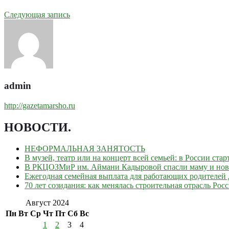
Следующая запись
admin
http://gazetamarsho.ru
НОВОСТИ
.
НЕФОРМАЛЬНАЯ ЗАНЯТОСТЬ
В музей, театр или на концерт всей семьей: в России ст
В РКЦОЗМиР им. Аймани Кадыровой спасли маму и но
Ежегодная семейная выплата для работающих родителей д
70 лет созидания: как менялась строительная отрасль Рос
Август 2024
Пн
Вт
Ср
Чт
Пт
Сб
Вс
1
2
3
4