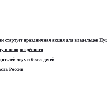
оссии стартует праздничная акция для владельцев 
у и новорождённого
телей двух и более детей
асль России