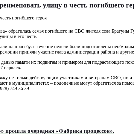
еименовать улицу в честь погибшего ге
а» обратилась семья погибшего на СВО жителя села Брагуны Гу
улицы в его честь.
ли на просьбу: в течение недели были подготовлены необходим
ремонии приняли участие глава администрации района и другие
я данью памяти их подвигам и примером для подрастающего поко
 Инаркаев.
жку не только действующим участникам и ветеранам СВО, но и 
ают в муниципалитетах – подопечные могут обратиться за помо
928) 749 36 39
р» прошла очередная «Фабрика процессов».