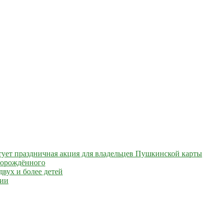
артует праздничная акция для владельцев Пушкинской карты
ворождённого
вух и более детей
сии