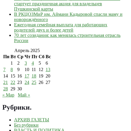
стартует праздничная акция для владельцев
Пушкинской карты
В РКЦОЗМиР им. Аймани Кадыровой спасли маму и
новорождённого
Ежегодная семейная выплата для работающих
родителей двух и более детей
70 лет созидания: как менялась строительная отрасль
России
Апрель 2025
Пн
Вт
Ср
Чт
Пт
Сб
Вс
1
2
3
4
5
6
7
8
9
10
11
12
13
14
15
16
17
18
19
20
21
22
23
24
25
26
27
28
29
30
« Мар
Май »
Рубрики
.
АРХИВ ГАЗЕТЫ
Без рубрики
ВЛАСТЬ И ПОЛИТИКА