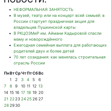
НЕФОРМАЛЬНАЯ ЗАНЯТОСТЬ
В музей, театр или на концерт всей семьей: в
России стартует праздничная акция для
владельцев Пушкинской карты
В РКЦОЗМиР им. Аймани Кадыровой спасли
маму и новорождённого
Ежегодная семейная выплата для работающих
родителей двух и более детей
70 лет созидания: как менялась строительная
отрасль России
Пн
Вт
Ср
Чт
Пт
Сб
Вс
1
2
3
4
5
6
7
8
9
10
11
12
13
14
15
16
17
18
19
20
21
22
23
24
25
26
27
28
29
30