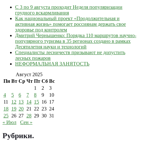
С 3 по 9 августа проходит Неделя популяризации
грудного вскармливания
Как национальный проект «Продолжительная и
активная жизнь» помогает россиянам держать свое
здоровье под контролем
Дмитрий Чернышенко: Порядка 110 маршрутов научно-
популярного туризма в 35 регионах создано в рамках
Десятилетия науки и технологий
Специалисты лесничеств призывают не допустить
лесных пожаров
НЕФОРМАЛЬНАЯ ЗАНЯТОСТЬ
Август 2025
Пн
Вт
Ср
Чт
Пт
Сб
Вс
1
2
3
4
5
6
7
8
9
10
11
12
13
14
15
16
17
18
19
20
21
22
23
24
25
26
27
28
29
30
31
« Июл
Сен »
Рубрики
.