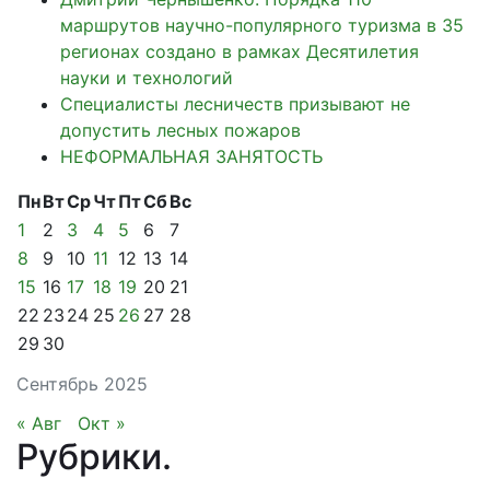
маршрутов научно-популярного туризма в 35
регионах создано в рамках Десятилетия
науки и технологий
Специалисты лесничеств призывают не
допустить лесных пожаров
НЕФОРМАЛЬНАЯ ЗАНЯТОСТЬ
Пн
Вт
Ср
Чт
Пт
Сб
Вс
1
2
3
4
5
6
7
8
9
10
11
12
13
14
15
16
17
18
19
20
21
22
23
24
25
26
27
28
29
30
Сентябрь 2025
« Авг
Окт »
Рубрики
.