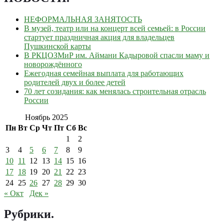
НЕФОРМАЛЬНАЯ ЗАНЯТОСТЬ
В музей, театр или на концерт всей семьей: в России
стартует праздничная акция для владельцев
Пушкинской карты
В РКЦОЗМиР им. Аймани Кадыровой спасли маму и
новорождённого
Ежегодная семейная выплата для работающих
родителей двух и более детей
70 лет созидания: как менялась строительная отрасль
России
Ноябрь 2025
Пн
Вт
Ср
Чт
Пт
Сб
Вс
1
2
3
4
5
6
7
8
9
10
11
12
13
14
15
16
17
18
19
20
21
22
23
24
25
26
27
28
29
30
« Окт
Дек »
Рубрики
.