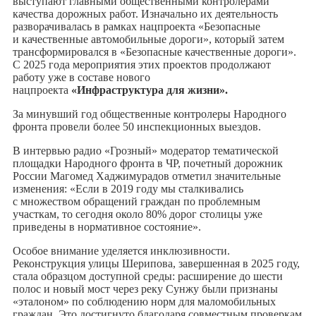
выступают главными общественными контролерами
качества дорожных работ. Изначально их деятельность
разворачивалась в рамках нацпроекта «Безопасные
и качественные автомобильные дороги», который затем
трансформировался в «Безопасные качественные дороги».
С 2025 года мероприятия этих проектов продолжают
работу уже в составе нового
нацпроекта
«Инфраструктура для жизни».
За минувший год общественные контролеры Народного
фронта провели более 50 инспекционных выездов.
В интервью радио «Грозный» модератор тематической
площадки Народного фронта в ЧР, почетный дорожник
России Магомед Хаджимурадов отметил значительные
изменения: «Если в 2019 году мы сталкивались
с множеством обращений граждан по проблемным
участкам, то сегодня около 80% дорог столицы уже
приведены в нормативное состояние».
Особое внимание уделяется инклюзивности.
Реконструкция улицы Шерипова, завершенная в 2025 году,
стала образцом доступной среды: расширение до шести
полос и новый мост через реку Сунжу были признаны
«эталоном» по соблюдению норм для маломобильных
граждан. Это достигнуто благодаря совместным проверкам