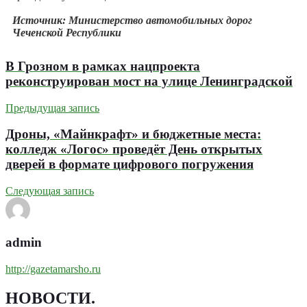
Источник: Министерство автомобильных дорог
Чеченской Республики
В Грозном в рамках нацпроекта
реконструирован мост на улице Ленинградской
Предыдущая запись
Дроны, «Майнкрафт» и бюджетные места:
колледж «Логос» проведёт День открытых
дверей в формате цифрового погружения
Следующая запись
admin
http://gazetamarsho.ru
НОВОСТИ
.