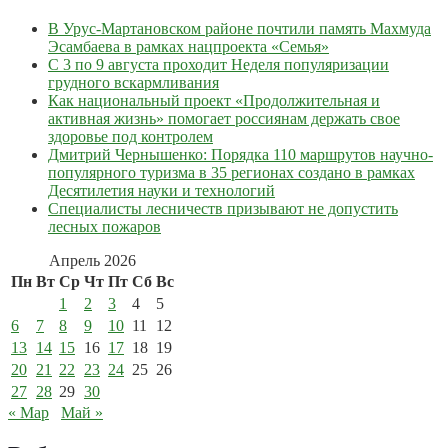
В Урус-Мартановском районе почтили память Махмуда
Эсамбаева в рамках нацпроекта «Семья»
С 3 по 9 августа проходит Неделя популяризации
грудного вскармливания
Как национальный проект «Продолжительная и
активная жизнь» помогает россиянам держать свое
здоровье под контролем
Дмитрий Чернышенко: Порядка 110 маршрутов научно-
популярного туризма в 35 регионах создано в рамках
Десятилетия науки и технологий
Специалисты лесничеств призывают не допустить
лесных пожаров
Апрель 2026
Пн
Вт
Ср
Чт
Пт
Сб
Вс
1
2
3
4
5
6
7
8
9
10
11
12
13
14
15
16
17
18
19
20
21
22
23
24
25
26
27
28
29
30
« Мар
Май »