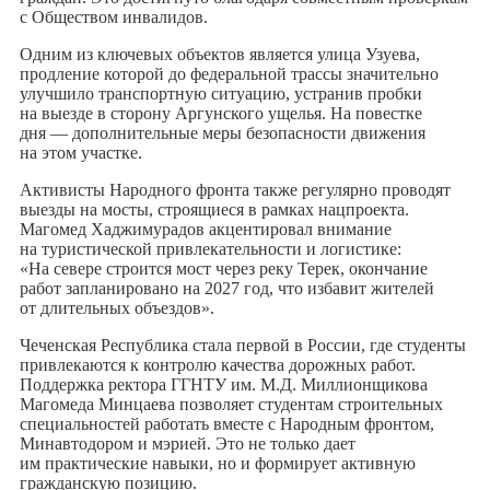
с Обществом инвалидов.
Одним из ключевых объектов является улица Узуева,
продление которой до федеральной трассы значительно
улучшило транспортную ситуацию, устранив пробки
на выезде в сторону Аргунского ущелья. На повестке
дня — дополнительные меры безопасности движения
на этом участке.
Активисты Народного фронта также регулярно проводят
выезды на мосты, строящиеся в рамках нацпроекта.
Магомед Хаджимурадов акцентировал внимание
на туристической привлекательности и логистике:
«На севере строится мост через реку Терек, окончание
работ запланировано на 2027 год, что избавит жителей
от длительных объездов».
Чеченская Республика стала первой в России, где студенты
привлекаются к контролю качества дорожных работ.
Поддержка ректора ГГНТУ им. М.Д. Миллионщикова
Магомеда Минцаева позволяет студентам строительных
специальностей работать вместе с Народным фронтом,
Минавтодором и мэрией. Это не только дает
им практические навыки, но и формирует активную
гражданскую позицию.