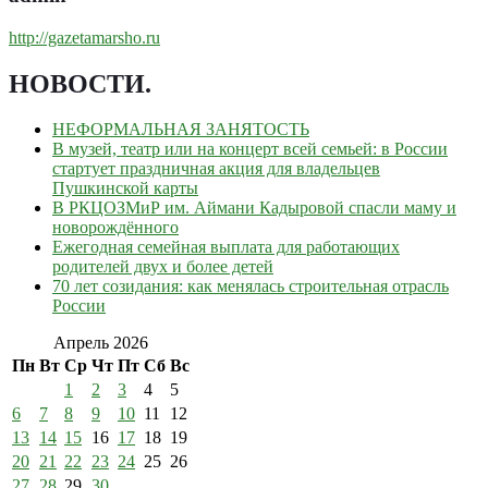
http://gazetamarsho.ru
НОВОСТИ
.
НЕФОРМАЛЬНАЯ ЗАНЯТОСТЬ
В музей, театр или на концерт всей семьей: в России
стартует праздничная акция для владельцев
Пушкинской карты
В РКЦОЗМиР им. Аймани Кадыровой спасли маму и
новорождённого
Ежегодная семейная выплата для работающих
родителей двух и более детей
70 лет созидания: как менялась строительная отрасль
России
Апрель 2026
Пн
Вт
Ср
Чт
Пт
Сб
Вс
1
2
3
4
5
6
7
8
9
10
11
12
13
14
15
16
17
18
19
20
21
22
23
24
25
26
27
28
29
30