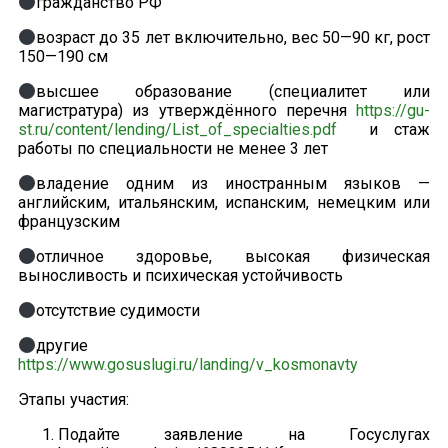
гражданство РФ
возраст до 35 лет включительно, вес 50—90 кг, рост
150—190 см
высшее образование (специалитет или
магистратура) из утверждённого перечня
https://gu-
st.ru/content/lending/List_of_specialties.pdf
и стаж
работы по специальности не менее 3 лет
владение одним из иностранным языков —
английским, итальянским, испанским, немецким или
французским
отличное здоровье, высокая физическая
выносливость и психическая устойчивость
отсутствие судимости
другие
https://www.gosuslugi.ru/landing/v_kosmonavty
Этапы участия:
Подайте заявление на Госуслугах