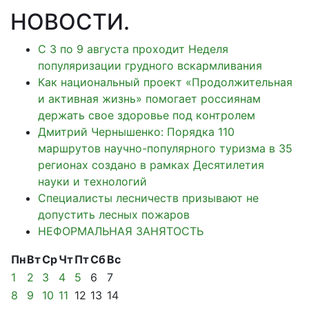
НОВОСТИ
.
С 3 по 9 августа проходит Неделя
популяризации грудного вскармливания
Как национальный проект «Продолжительная
и активная жизнь» помогает россиянам
держать свое здоровье под контролем
Дмитрий Чернышенко: Порядка 110
маршрутов научно-популярного туризма в 35
регионах создано в рамках Десятилетия
науки и технологий
Специалисты лесничеств призывают не
допустить лесных пожаров
НЕФОРМАЛЬНАЯ ЗАНЯТОСТЬ
Пн
Вт
Ср
Чт
Пт
Сб
Вс
1
2
3
4
5
6
7
8
9
10
11
12
13
14