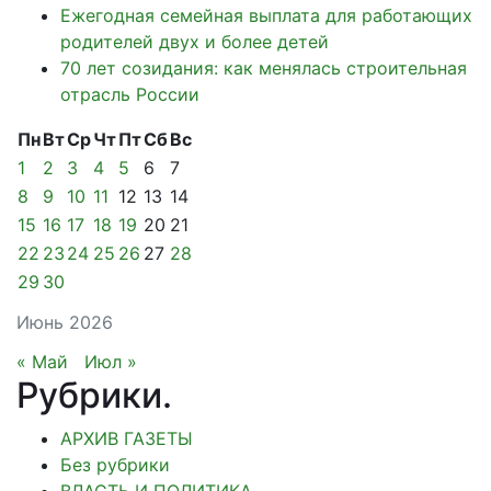
Ежегодная семейная выплата для работающих
родителей двух и более детей
70 лет созидания: как менялась строительная
отрасль России
Пн
Вт
Ср
Чт
Пт
Сб
Вс
1
2
3
4
5
6
7
8
9
10
11
12
13
14
15
16
17
18
19
20
21
22
23
24
25
26
27
28
29
30
Июнь 2026
« Май
Июл »
Рубрики
.
АРХИВ ГАЗЕТЫ
Без рубрики