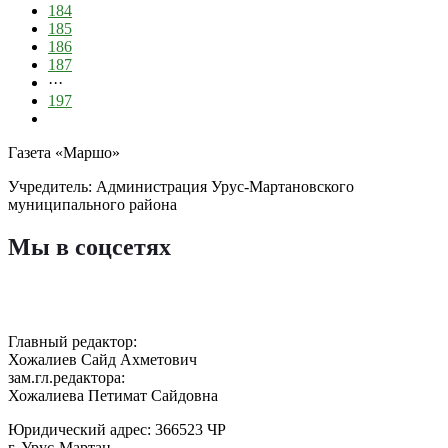
184
185
186
187
···
197
Газета «Маршо»
Учредитель: Администрация Урус-Мартановского
муниципального района
Мы в соцсетях
Главный редактор:
Хожалиев Сайд Ахметович
зам.гл.редактора:
Хожалиева Петимат Сайдовна
Юридический адрес: 366523 ЧР
г. Урус-Мартан,