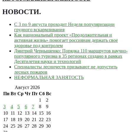
НОВОСТИ
.
С 3 по 9 августа проходит Неделя популяризации
грудного вскармливания
Как национальный проект «Продолжительная и
активная жизнь» помогает россиянам держать свое
здоровье под контролем
Дмитрий Чернышенко: Порядка 110 маршрутов научно-
популярного туризма в 35 регионах создано в рамках
Десятилетия науки и технологий
Специалисты лесничеств призывают не допустить
лесных пожаров
НЕФОРМАЛЬНАЯ ЗАНЯТОСТЬ
Август 2026
Пн
Вт
Ср
Чт
Пт
Сб
Вс
1
2
3
4
5
6
7
8
9
10
11
12
13
14
15
16
17
18
19
20
21
22
23
24
25
26
27
28
29
30