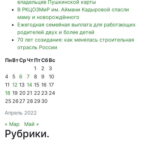
владельцев Пушкинской карты
В РКЦОЗМиР им. Аймани Кадыровой спасли
маму и новорождённого
Ежегодная семейная выплата для работающих
родителей двух и более детей
70 лет созидания: как менялась строительная
отрасль России
Пн
Вт
Ср
Чт
Пт
Сб
Вс
1
2
3
4
5
6
7
8
9
10
11
12
13
14
15
16
17
18
19
20
21
22
23
24
25
26
27
28
29
30
Апрель 2022
« Мар
Май »
Рубрики
.