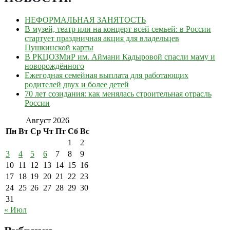
НЕФОРМАЛЬНАЯ ЗАНЯТОСТЬ
В музей, театр или на концерт всей семьей: в России
стартует праздничная акция для владельцев
Пушкинской карты
В РКЦОЗМиР им. Аймани Кадыровой спасли маму и
новорождённого
Ежегодная семейная выплата для работающих
родителей двух и более детей
70 лет созидания: как менялась строительная отрасль
России
Август 2026
Пн
Вт
Ср
Чт
Пт
Сб
Вс
1
2
3
4
5
6
7
8
9
10
11
12
13
14
15
16
17
18
19
20
21
22
23
24
25
26
27
28
29
30
31
« Июл