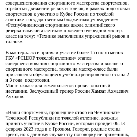
совершенствования спортивного мастерства спортсменов,
отработки движений рывок и толчок, в рамках подготовки
спортсменов к участию в Кубке России по тяжёлой
атлетике государственным бюджетным учреждением
«Республиканская спортивная школа олимпийского
резерва тяжелой атлетики» проведен очередной мастер-
класс на тему: «Техника выполнения упражнений рывок и
толчок».
В мастер-классе приняли участие более 15 спортсменов
ГБУ «РСШОР тяжелой атлетики» этапов
совершенствования спортивного мастерства и высшего
спортивного мастерства, также на мастер-класс были
приглашены обучающиеся учебно-тренировочного этапа 2
и 3 года подготовки.
Мастер-класс для тяжелоатлетов провел опытный
наставник, Заслуженный тренер России Хамзат Ахмаевич
Аухадов.
«Наши спортсмены, прошедшие отбор на Чемпионате
Чеченской Республики по тяжелой атлетике, должны
принять участие в Кубке России, который пройдет 06-13
февраля 2023 года в г. Грозном. Говорят, родные стены
греют, но к данному случаю эту поговорку не применишь,