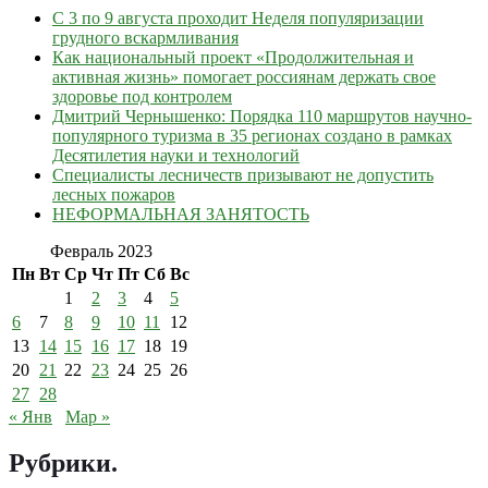
С 3 по 9 августа проходит Неделя популяризации
грудного вскармливания
Как национальный проект «Продолжительная и
активная жизнь» помогает россиянам держать свое
здоровье под контролем
Дмитрий Чернышенко: Порядка 110 маршрутов научно-
популярного туризма в 35 регионах создано в рамках
Десятилетия науки и технологий
Специалисты лесничеств призывают не допустить
лесных пожаров
НЕФОРМАЛЬНАЯ ЗАНЯТОСТЬ
Февраль 2023
Пн
Вт
Ср
Чт
Пт
Сб
Вс
1
2
3
4
5
6
7
8
9
10
11
12
13
14
15
16
17
18
19
20
21
22
23
24
25
26
27
28
« Янв
Мар »
Рубрики
.