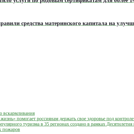
тило услуги по родовым сертификатам для более 
аправили средства материнского капитала на улу
го вскармливания
жизнь» помогает россиянам держать свое здоровье под контрол
улярного туризма в 35 регионах создано в рамках Десятилетия 
х пожаров