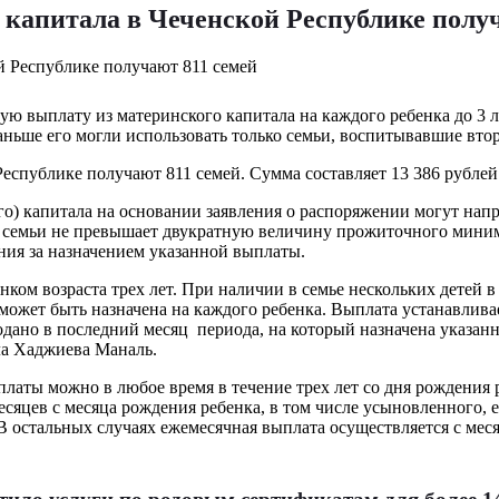
капитала в Чеченской Республике получ
ую выплату из материнского капитала на каждого ребенка до 3 
Раньше его могли использовать только семьи, воспитывавшие втор
еспублике получают 811 семей. Сумма составляет 13 386 рублей
ого) капитала на основании заявления о распоряжении могут на
а семьи не превышает двукратную величину прожиточного мини
ния за назначением указанной выплаты.
ом возраста трех лет. При наличии в семье нескольких детей в 
ожет быть назначена на каждого ребенка. Выплата устанавливае
ано в последний месяц периода, на который назначена указанн
ла Хаджиева Маналь.
латы можно в любое время в течение трех лет со дня рождения 
сяцев с месяца рождения ребенка, в том числе усыновленного, 
В остальных случаях ежемесячная выплата осуществляется с меся