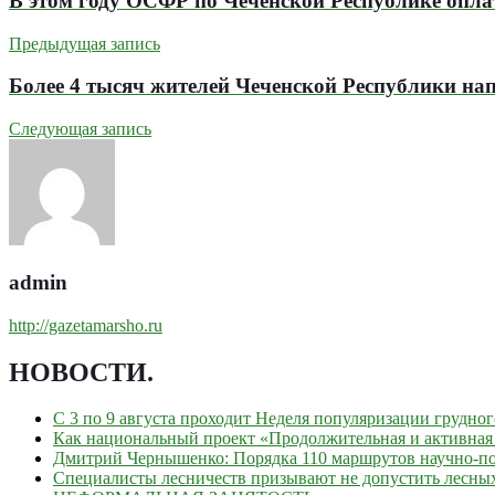
В этом году ОСФР по Чеченской Республике опла
Предыдущая запись
Более 4 тысяч жителей Чеченской Республики н
Следующая запись
admin
http://gazetamarsho.ru
НОВОСТИ
.
С 3 по 9 августа проходит Неделя популяризации грудно
Как национальный проект «Продолжительная и активная 
Дмитрий Чернышенко: Порядка 110 маршрутов научно-поп
Специалисты лесничеств призывают не допустить лесны