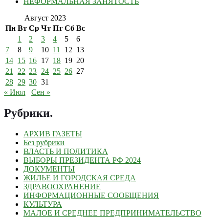
НЕФОРМАЛЬНАЯ ЗАНЯТОСТЬ
Август 2023
Пн
Вт
Ср
Чт
Пт
Сб
Вс
1
2
3
4
5
6
7
8
9
10
11
12
13
14
15
16
17
18
19
20
21
22
23
24
25
26
27
28
29
30
31
« Июл
Сен »
Рубрики
.
АРХИВ ГАЗЕТЫ
Без рубрики
ВЛАСТЬ И ПОЛИТИКА
ВЫБОРЫ ПРЕЗИДЕНТА РФ 2024
ДОКУМЕНТЫ
ЖИЛЬЕ И ГОРОДСКАЯ СРЕДА
ЗДРАВООХРАНЕНИЕ
ИНФОРМАЦИОННЫЕ СООБЩЕНИЯ
КУЛЬТУРА
МАЛОЕ И СРЕДНЕЕ ПРЕДПРИНИМАТЕЛЬСТВО