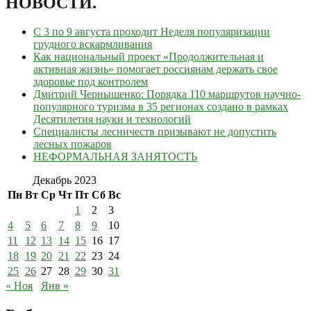
НОВОСТИ
.
С 3 по 9 августа проходит Неделя популяризации
грудного вскармливания
Как национальный проект «Продолжительная и
активная жизнь» помогает россиянам держать свое
здоровье под контролем
Дмитрий Чернышенко: Порядка 110 маршрутов научно-
популярного туризма в 35 регионах создано в рамках
Десятилетия науки и технологий
Специалисты лесничеств призывают не допустить
лесных пожаров
НЕФОРМАЛЬНАЯ ЗАНЯТОСТЬ
Декабрь 2023
Пн
Вт
Ср
Чт
Пт
Сб
Вс
1
2
3
4
5
6
7
8
9
10
11
12
13
14
15
16
17
18
19
20
21
22
23
24
25
26
27
28
29
30
31
« Ноя
Янв »