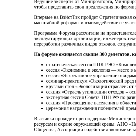
Ведущие эксперты от Минпромторга, Минприр
чтобы представить свои предложения по форми
Впервые на ВэйстТэк пройдет Стратегическая с
масштабной реформы и взаимодействие ее участ
Программа Форума рассчитана на представите
эксплуатирующих организаций, инженеров-техн
переработки различных видов отходов, сотрудн
На форуме ожидается свыше 300 делегатов, 
стратегическая сессия ППК РЭО «Комплекс
сессия «Экономика и экология — место в
сессия «Эффективное управление отходам
семинар-практикум «Экологический вред 
круглый стол «Экологизация отраслей: от 
секция «Отрасль утилизации отходов – ос
экспертная сессия Совета ТПП РФ по разв
секция «Просвещение населения в области
церемония награждения победителей прем
Выставка проходит при поддержке Министерства
ресурсам и охране окружающей среды, АНО «Н
Общества, Ассоциации содействия экономике за