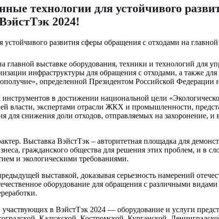
нные технологии для устойчивого разви
ВэйстТэк 2024!
на главной выставке оборудования, техники и технологий для у
рнизации инфраструктуры для обращения с отходами, а также дл
гополучие», определенной Президентом Российской Федерации н
 инструментов в достижении национальной цели «Экологическог
вей власти, экспертами отрасли ЖКХ и промышленности, предст
 для снижения доли отходов, отправляемых на захоронение, и
ктер. Выставка ВэйстТэк – авторитетная площадка для демонст
знеса, гражданского общества для решения этих проблем, и в с
тием и экологическими требованиями.
предыдущей выставкой, доказывая серьезность намерений отечес
ечественное оборудование для обращения с различными видами 
ереработки.
, участвующих в ВэйстТэк 2024 — оборудование и услуги предс
гоградской, Калужской, Костромской, Курганской, Ленинградско