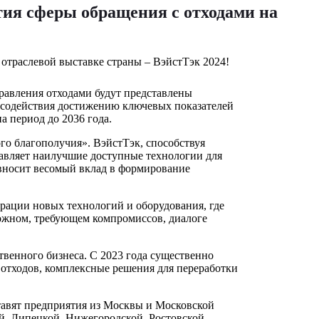
тия сферы обращения с отходами на
правления отходами будут представлены
я содействия достижению ключевых показателей
а период до 2036 года.
о благополучия». ВэйстТэк, способствуя
авляет наилучшие доступные технологии для
 вносит весомый вклад в формирование
рации новых технологий и оборудования, где
ложном, требующем компромиссов, диалоге
твенного бизнеса. С 2023 года существенно
отходов, комплексные решения для переработки
тавят предприятия из Москвы и Московской
й, Липецкой, Нижегородской, Ростовской,