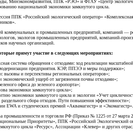
оды, Минэкономразвития, ППК «РЭО» и ФГАУ «Центр экологич
рованию национальной экономики замкнутого цикла.
ессия ППК «Российский экологический оператор» «Комплексная 
ников».
лей коммунальных и промышленных предприятий, компаний — ре
ологов, экологов промышленных предприятий, компаний-произв
иков научных организаций.
которые примут участие в следующих мероприятиях:
ная система обращения с отходами: ход реализации масштабной
 модернизации предприятия. КЭР, ППЭЭ и меры поддержки»;
и: вызовы и перспективы региональных операторов»;
и экономический ущерб от загрязнения почвы отходами»;
зеленого офиса до зеленого аэропорта»;
нова экономики замкнутого цикла»;
итию экономики замкнутого цикла и экологии «Учет цикличност
 раздельного сбора отходов. Пути повышения эффективности»;
ии EWA и студенческих премий «Аквамагистр» и «Экомагистр»
 промышленности и торговли РФ (Приказ № 1225 от 27 марта 20
ациональные Приоритеты», ППК «Российский Экологический оп
мкнутого цикла «Ресурс», Ассоциации «Клевер» и других отрас