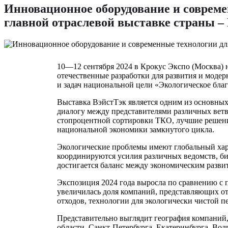
Инновационное оборудование и совреме
главной отраслевой выставке страны – 
10—12 сентября 2024 в Крокус Экспо (Москва) 
отечественные разработки для развития и моде
и задач национальной цели «Экологическое бла
Выставка ВэйстТэк является одним из основных
диалогу между представителями различных вет
стопроцентной сортировки ТКО, лучшие решения
национальной экономики замкнутого цикла.
Экологические проблемы имеют глобальный хара
координируются усилия различных ведомств, би
достигается баланс между экономическим разви
Экспозиция 2024 года выросла по сравнению с 
увеличилась доля компаний, представляющих от
отходов, технологии для экологически чистой п
Представительно выглядит география компаний
области, Санкт-Петербурга, Екатеринбурга, Вол