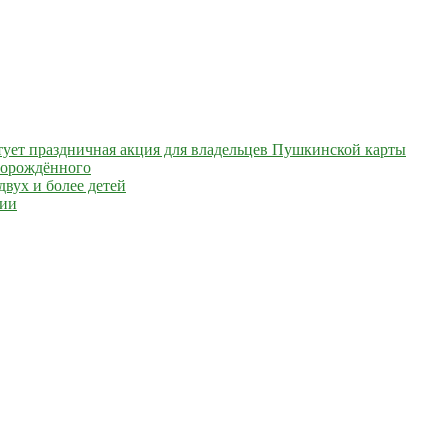
артует праздничная акция для владельцев Пушкинской карты
ворождённого
вух и более детей
сии