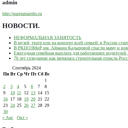
admin
http://gazetamarsho.ru
НОВОСТИ
.
НЕФОРМАЛЬНАЯ ЗАНЯТОСТЬ
В музей, театр или на концерт всей семьей: в России ст
В РКЦОЗМиР им. Аймани Кадыровой спасли маму и но
Ежегодная семейная выплата для работающих родителей д
70 лет созидания: как менялась строительная отрасль Рос
Сентябрь 2024
Пн
Вт
Ср
Чт
Пт
Сб
Вс
1
2
3
4
5
6
7
8
9
10
11
12
13
14
15
16
17
18
19
20
21
22
23
24
25
26
27
28
29
30
« Авг
Окт »