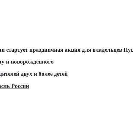
оссии стартует праздничная акция для владельцев 
у и новорождённого
телей двух и более детей
асль России