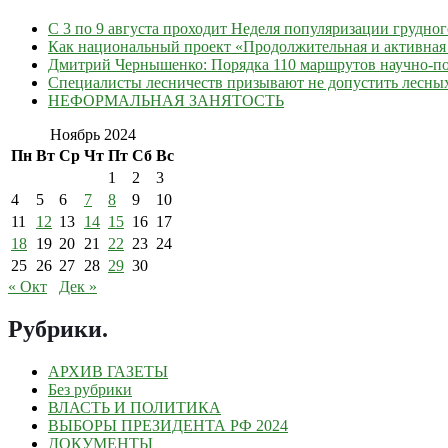
С 3 по 9 августа проходит Неделя популяризации грудно
Как национальный проект «Продолжительная и активная 
Дмитрий Чернышенко: Порядка 110 маршрутов научно-поп
Специалисты лесничеств призывают не допустить лесны
НЕФОРМАЛЬНАЯ ЗАНЯТОСТЬ
Ноябрь 2024
Пн
Вт
Ср
Чт
Пт
Сб
Вс
1
2
3
4
5
6
7
8
9
10
11
12
13
14
15
16
17
18
19
20
21
22
23
24
25
26
27
28
29
30
« Окт
Дек »
Рубрики
.
АРХИВ ГАЗЕТЫ
Без рубрики
ВЛАСТЬ И ПОЛИТИКА
ВЫБОРЫ ПРЕЗИДЕНТА РФ 2024
ДОКУМЕНТЫ