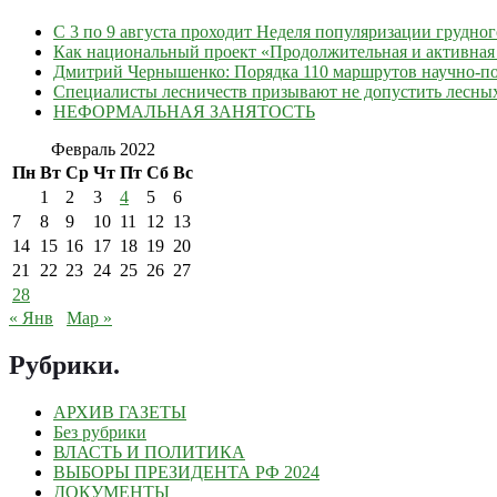
С 3 по 9 августа проходит Неделя популяризации грудно
Как национальный проект «Продолжительная и активная 
Дмитрий Чернышенко: Порядка 110 маршрутов научно-поп
Специалисты лесничеств призывают не допустить лесны
НЕФОРМАЛЬНАЯ ЗАНЯТОСТЬ
Февраль 2022
Пн
Вт
Ср
Чт
Пт
Сб
Вс
1
2
3
4
5
6
7
8
9
10
11
12
13
14
15
16
17
18
19
20
21
22
23
24
25
26
27
28
« Янв
Мар »
Рубрики
.
АРХИВ ГАЗЕТЫ
Без рубрики
ВЛАСТЬ И ПОЛИТИКА
ВЫБОРЫ ПРЕЗИДЕНТА РФ 2024
ДОКУМЕНТЫ