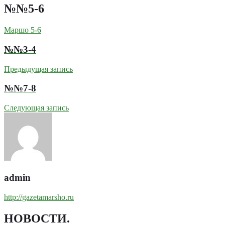
№№5-6
Маршо 5-6
№№3-4
Предыдущая запись
№№7-8
Следующая запись
admin
http://gazetamarsho.ru
НОВОСТИ
.