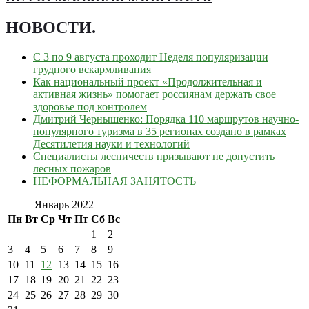
НОВОСТИ
.
С 3 по 9 августа проходит Неделя популяризации
грудного вскармливания
Как национальный проект «Продолжительная и
активная жизнь» помогает россиянам держать свое
здоровье под контролем
Дмитрий Чернышенко: Порядка 110 маршрутов научно-
популярного туризма в 35 регионах создано в рамках
Десятилетия науки и технологий
Специалисты лесничеств призывают не допустить
лесных пожаров
НЕФОРМАЛЬНАЯ ЗАНЯТОСТЬ
Январь 2022
Пн
Вт
Ср
Чт
Пт
Сб
Вс
1
2
3
4
5
6
7
8
9
10
11
12
13
14
15
16
17
18
19
20
21
22
23
24
25
26
27
28
29
30