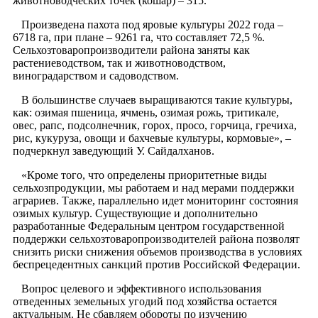
животноводческих точек (кошар) – 315.
Произведена пахота под яровые культуры 2022 года –
6718 га, при плане – 9261 га, что составляет 72,5 %.
Сельхозтоваропроизводители района заняты как
растениеводством, так и животноводством,
виноградарством и садоводством.
В большинстве случаев выращиваются такие культуры,
как: озимая пшеница, ячмень, озимая рожь, тритикале,
овес, рапс, подсолнечник, горох, просо, горчица, гречиха,
рис, кукуруза, овощи и бахчевые культуры, кормовые», –
подчеркнул заведующий У. Сайдалханов.
«Кроме того, что определены приоритетные виды
сельхозпродукции, мы работаем и над мерами поддержки
аграриев. Также, параллельно идет мониторинг состояния
озимых культур. Существующие и дополнительно
разработанные Федеральным центром государственной
поддержки сельхозтоваропроизводителей района позволят
снизить риски снижения объемов производства в условиях
беспрецедентных санкций против Российской Федерации.
Вопрос целевого и эффективного использования
отведенных земельных угодий под хозяйства остается
актуальным. Не сбавляем обороты по изучению