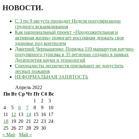
НОВОСТИ
.
С 3 по 9 августа проходит Неделя популяризации
грудного вскармливания
Как национальный проект «Продолжительная и
активная жизнь» помогает россиянам держать свое
здоровье под контролем
Дмитрий Чернышенко: Порядка 110 маршрутов научно-
популярного туризма в 35 регионах создано в рамках
Десятилетия науки и технологий
Специалисты лесничеств призывают не допустить
лесных пожаров
НЕФОРМАЛЬНАЯ ЗАНЯТОСТЬ
Апрель 2022
Пн
Вт
Ср
Чт
Пт
Сб
Вс
1
2
3
4
5
6
7
8
9
10
11
12
13
14
15
16
17
18
19
20
21
22
23
24
25
26
27
28
29
30
« Мар
Май »