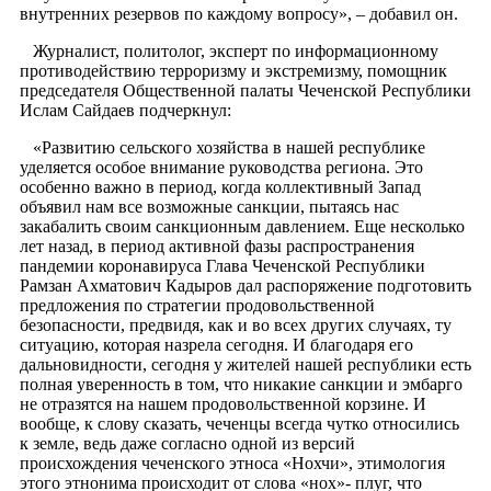
внутренних резервов по каждому вопросу», – добавил он.
Журналист, политолог, эксперт по информационному
противодействию терроризму и экстремизму, помощник
председателя Общественной палаты Чеченской Республики
Ислам Сайдаев подчеркнул:
«Развитию сельского хозяйства в нашей республике
уделяется особое внимание руководства региона. Это
особенно важно в период, когда коллективный Запад
объявил нам все возможные санкции, пытаясь нас
закабалить своим санкционным давлением. Еще несколько
лет назад, в период активной фазы распространения
пандемии коронавируса Глава Чеченской Республики
Рамзан Ахматович Кадыров дал распоряжение подготовить
предложения по стратегии продовольственной
безопасности, предвидя, как и во всех других случаях, ту
ситуацию, которая назрела сегодня. И благодаря его
дальновидности, сегодня у жителей нашей республики есть
полная уверенность в том, что никакие санкции и эмбарго
не отразятся на нашем продовольственной корзине. И
вообще, к слову сказать, чеченцы всегда чутко относились
к земле, ведь даже согласно одной из версий
происхождения чеченского этноса «Нохчи», этимология
этого этнонима происходит от слова «нох»- плуг, что