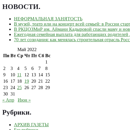
НОВОСТИ
.
НЕФОРМАЛЬНАЯ ЗАНЯТОСТЬ
В музей, театр или на концерт всей семьей: в России ст
В РКЦОЗМиР им. Аймани Кадыровой спасли маму и но
Ежегодная семейная выплата для работающих родителей д
70 лет созидания: как менялась строительная отрасль Рос
Май 2022
Пн
Вт
Ср
Чт
Пт
Сб
Вс
1
2
3
4
5
6
7
8
9
10
11
12
13
14
15
16
17
18
19
20
21
22
23
24
25
26
27
28
29
30
31
« Апр
Июн »
Рубрики
.
АРХИВ ГАЗЕТЫ
Без рубрики