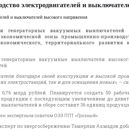
одство электродвигателей и выключате
й и генераторных вакуумных выключателей
 экономической зоны промышленно-производст
ономического, территориального развития 
и генераторные вакуумные выключатели высок
ей.
тели благодаря своей конструкции и высокой прои
х электростанций, так и для оснащения новых», — ск
0,76 млрд рублей. Планируется создать 50 рабоч
продукции с последующим увеличением до девяти
ыключателей в сборе составит 36 единиц продукции
брен экспертным советом ОЭЗ ППТ «Грозный».
 эксперт по энергосбережению Тамерлан Ахмадов доб