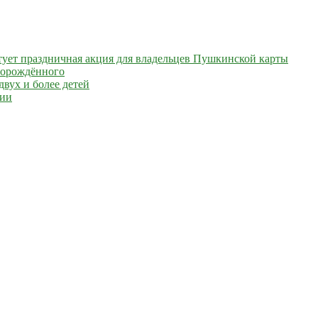
артует праздничная акция для владельцев Пушкинской карты
ворождённого
вух и более детей
сии