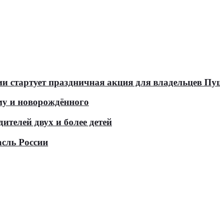
оссии стартует праздничная акция для владельцев 
у и новорождённого
телей двух и более детей
асль России