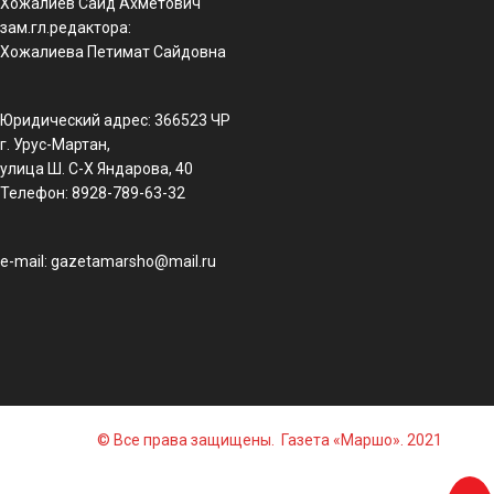
Хожалиев Сайд Ахметович
зам.гл.редактора:
Хожалиева Петимат Сайдовна
Юридический адрес: 366523 ЧР
г. Урус-Мартан,
улица Ш. С-Х Яндарова, 40
Телефон: 8928-789-63-32
e-mail: gazetamarsho@mail.ru
© Все права защищены. Газета «Маршо». 2021
Растения