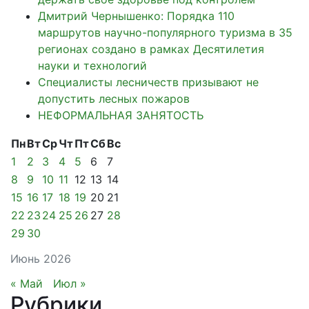
Дмитрий Чернышенко: Порядка 110
маршрутов научно-популярного туризма в 35
регионах создано в рамках Десятилетия
науки и технологий
Специалисты лесничеств призывают не
допустить лесных пожаров
НЕФОРМАЛЬНАЯ ЗАНЯТОСТЬ
Пн
Вт
Ср
Чт
Пт
Сб
Вс
1
2
3
4
5
6
7
8
9
10
11
12
13
14
15
16
17
18
19
20
21
22
23
24
25
26
27
28
29
30
Июнь 2026
« Май
Июл »
Рубрики
.