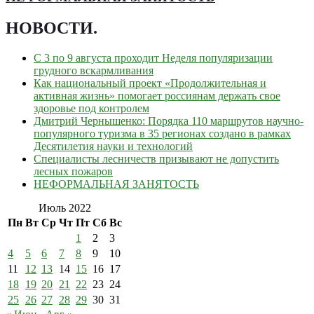
НОВОСТИ
.
С 3 по 9 августа проходит Неделя популяризации
грудного вскармливания
Как национальный проект «Продолжительная и
активная жизнь» помогает россиянам держать свое
здоровье под контролем
Дмитрий Чернышенко: Порядка 110 маршрутов научно-
популярного туризма в 35 регионах создано в рамках
Десятилетия науки и технологий
Специалисты лесничеств призывают не допустить
лесных пожаров
НЕФОРМАЛЬНАЯ ЗАНЯТОСТЬ
Июль 2022
Пн
Вт
Ср
Чт
Пт
Сб
Вс
1
2
3
4
5
6
7
8
9
10
11
12
13
14
15
16
17
18
19
20
21
22
23
24
25
26
27
28
29
30
31