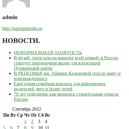
admin
http://gazetamarsho.ru
НОВОСТИ
.
НЕФОРМАЛЬНАЯ ЗАНЯТОСТЬ
В музей, театр или на концерт всей семьей: в России
стартует праздничная акция для владельцев
Пушкинской карты
В РКЦОЗМиР им. Аймани Кадыровой спасли маму и
новорождённого
Ежегодная семейная выплата для работающих
родителей двух и более детей
70 лет созидания: как менялась строительная отрасль
России
Сентябрь 2022
Пн
Вт
Ср
Чт
Пт
Сб
Вс
1
2
3
4
5
6
7
8
9
10
11