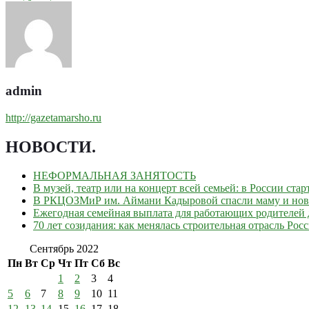
admin
http://gazetamarsho.ru
НОВОСТИ
.
НЕФОРМАЛЬНАЯ ЗАНЯТОСТЬ
В музей, театр или на концерт всей семьей: в России ст
В РКЦОЗМиР им. Аймани Кадыровой спасли маму и но
Ежегодная семейная выплата для работающих родителей д
70 лет созидания: как менялась строительная отрасль Рос
Сентябрь 2022
Пн
Вт
Ср
Чт
Пт
Сб
Вс
1
2
3
4
5
6
7
8
9
10
11
12
13
14
15
16
17
18