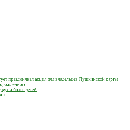
артует праздничная акция для владельцев Пушкинской карты
ворождённого
вух и более детей
сии