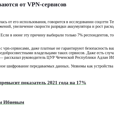
аются от VPN-сервисов
лась от его использования, говорится в исследовании соцсети T
жений, увеличение скорости разрядки аккумулятора и рост расхо
 Если в июне эту причину выбирали только 7% респондентов, то
vpn-сервисами, даже платные не гарантируют безопасность ва
недобросовестными владельцами таких сервисов. Даже есть случ
— рассказал руководитель ЦУР Чеченской Республики Адлан Иб
ое шифрование передаваемых данных. Уязвимы как устройства на
превысит показатель 2021 года на 17%
ом Ибиевым