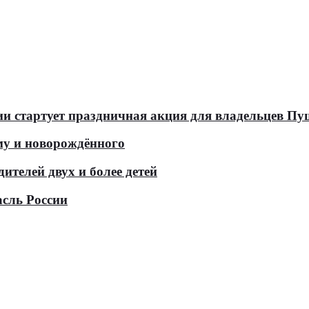
оссии стартует праздничная акция для владельцев 
у и новорождённого
телей двух и более детей
асль России