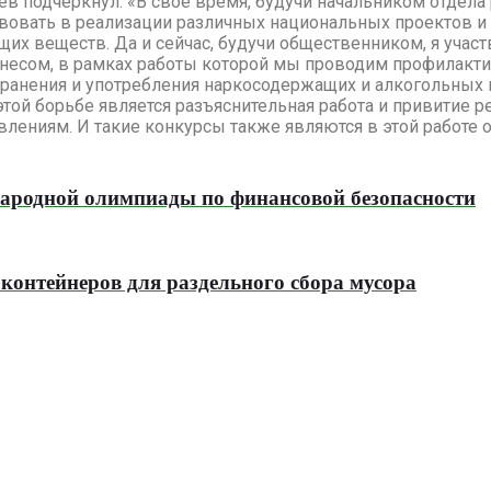
аев подчеркнул: «В свое время, будучи начальником отдел
вовать в реализации различных национальных проектов и 
их веществ. Да и сейчас, будучи общественником, я учас
знесом, в рамках работы которой мы проводим профилакти
ранения и употребления наркосодержащих и алкогольных 
ой борьбе является разъяснительная работа и привитие ре
влениям. И такие конкурсы также являются в этой работе
ародной олимпиады по финансовой безопасности
 контейнеров для раздельного сбора мусора