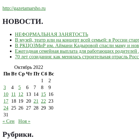
http://gazetamarsho.ru
НОВОСТИ
.
НЕФОРМАЛЬНАЯ ЗАНЯТОСТЬ
В музей, театр или на концерт всей семьей: в России ст
В РКЦОЗМиР им. Аймани Кадыровой спасли маму и но
Ежегодная семейная выплата для работающих родителей д
70 лет созидания: как менялась строительная отрасль Рос
Октябрь 2022
Пн
Вт
Ср
Чт
Пт
Сб
Вс
1
2
3
4
5
6
7
8
9
10
11
12
13
14
15
16
17
18
19
20
21
22
23
24
25
26
27
28
29
30
31
« Сен
Ноя »
Рубрики
.