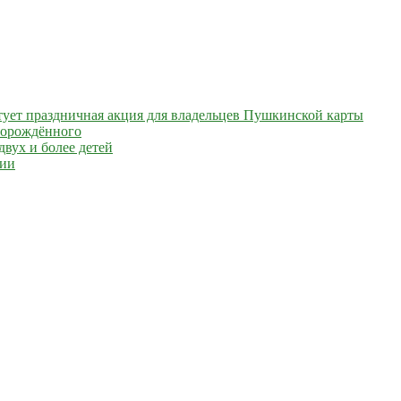
артует праздничная акция для владельцев Пушкинской карты
ворождённого
вух и более детей
сии