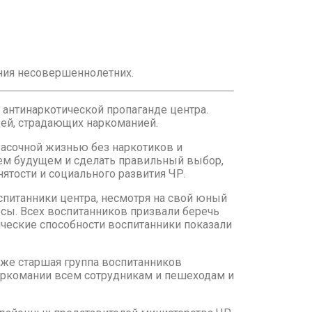
ния несовершеннолетних.
о антинаркотической пропаганде центра.
ей, страдающих наркоманией.
расочной жизнью без наркотиков и
ем будущем и сделать правильный выбор,
нятости и социального развития ЧР.
спитанники центра, несмотря на свой юный
осы. Всех воспитанников призвали беречь
ические способности воспитанники показали
кже старшая группа воспитанников
аркомании всем сотрудникам и пешеходам и