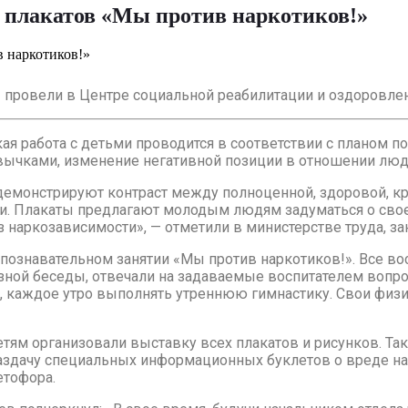
 плакатов «Мы против наркотиков!»
» провели в Центре социальной реабилитации и оздоровле
кая работа с детьми проводится в соответствии с планом п
ивычками, изменение негативной позиции в отношении люд
 демонстрируют контраст между полноценной, здоровой, к
ми. Плакаты предлагают молодым людям задуматься о сво
 наркозависимости», — отметили в министерстве труда, за
познавательном занятии «Мы против наркотиков!». Все во
езной беседы, отвечали на задаваемые воспитателем вопр
м, каждое утро выполнять утреннюю гимнастику. Свои физ
етям организовали выставку всех плакатов и рисунков. Та
раздачу специальных информационных буклетов о вреде н
етофора.