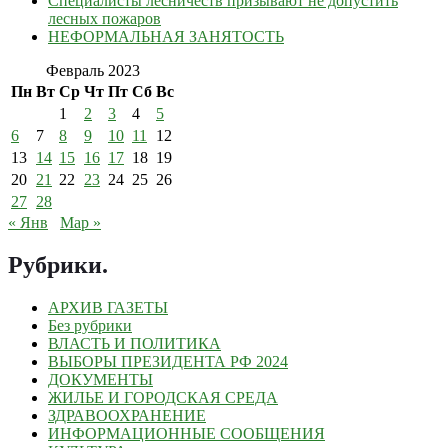
Специалисты лесничеств призывают не допустить
лесных пожаров
НЕФОРМАЛЬНАЯ ЗАНЯТОСТЬ
Февраль 2023
Пн
Вт
Ср
Чт
Пт
Сб
Вс
1
2
3
4
5
6
7
8
9
10
11
12
13
14
15
16
17
18
19
20
21
22
23
24
25
26
27
28
« Янв
Мар »
Рубрики
.
АРХИВ ГАЗЕТЫ
Без рубрики
ВЛАСТЬ И ПОЛИТИКА
ВЫБОРЫ ПРЕЗИДЕНТА РФ 2024
ДОКУМЕНТЫ
ЖИЛЬЕ И ГОРОДСКАЯ СРЕДА
ЗДРАВООХРАНЕНИЕ
ИНФОРМАЦИОННЫЕ СООБЩЕНИЯ