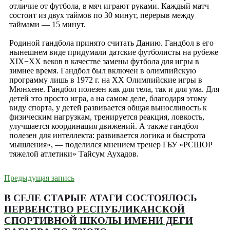
отличие от футбола, в мяч играют руками. Каждый матч
состоит из двух таймов по 30 минут, перерыв между
таймами — 15 минут.
Родиной гандбола принято считать Данию. Гандбол в его
нынешнем виде придумали датские футболисты на рубеже
XIX−XX веков в качестве замены футбола для игры в
зимнее время. Гандбол был включен в олимпийскую
программу лишь в 1972 г. на ХХ Олимпийские игры в
Мюнхене. Гандбол полезен как для тела, так и для ума. Для
детей это просто игра, а на самом деле, благодаря этому
виду спорта, у детей развивается общая выносливость к
физическим нагрузкам, тренируется реакция, ловкость,
улучшается координация движений. А также гандбол
полезен для интеллекта: развивается логика и быстрота
мышления», — поделился мнением тренер ГБУ «РСШОР
тяжелой атлетики» Тайсум Аухадов.
Предыдущая запись
В СЕЛЕ СТАРЫЕ АТАГИ СОСТОЯЛОСЬ
ПЕРВЕНСТВО РЕСПУБЛИКАНСКОЙ
СПОРТИВНОЙ ШКОЛЫ ИМЕНИ ДЕГИ