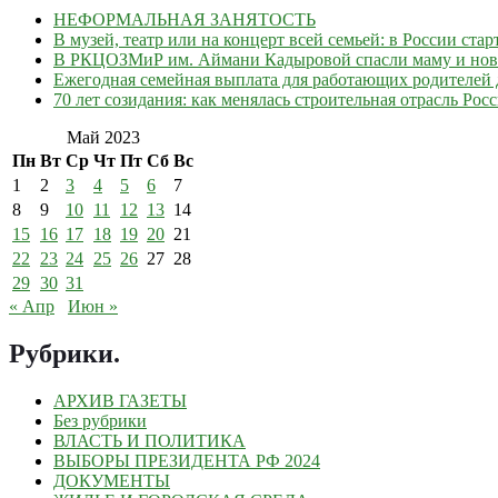
НЕФОРМАЛЬНАЯ ЗАНЯТОСТЬ
В музей, театр или на концерт всей семьей: в России ст
В РКЦОЗМиР им. Аймани Кадыровой спасли маму и но
Ежегодная семейная выплата для работающих родителей д
70 лет созидания: как менялась строительная отрасль Рос
Май 2023
Пн
Вт
Ср
Чт
Пт
Сб
Вс
1
2
3
4
5
6
7
8
9
10
11
12
13
14
15
16
17
18
19
20
21
22
23
24
25
26
27
28
29
30
31
« Апр
Июн »
Рубрики
.
АРХИВ ГАЗЕТЫ
Без рубрики
ВЛАСТЬ И ПОЛИТИКА
ВЫБОРЫ ПРЕЗИДЕНТА РФ 2024
ДОКУМЕНТЫ