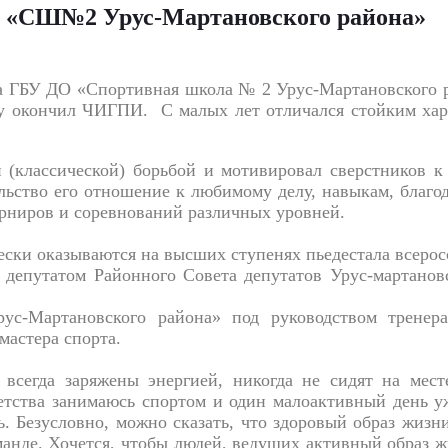
О «СШ№2 Урус-Мартановского района»
а ГБУ ДО «Спортивная школа № 2 Урус-Мартановского ра
у окончил ЧИГПИ. С малых лет отличался стойким хар
 (классической) борьбой и мотивировал сверстников к
льство его отношение к любимому делу, навыкам, благо
рниров и соревнований различных уровней.
ски оказываются на высших ступенях пьедестала всеро
 депутатом Районного Совета депутатов Урус-мартано
-Мартановского района» под руководством тренера
мастера спорта.
всегда заряжены энергией, никогда не сидят на мест
детства занимаюсь спортом и один малоактивный день у
ь. Безусловно, можно сказать, что здоровый образ жизни
анде. Хочется, чтобы людей, ведущих активный образ ж