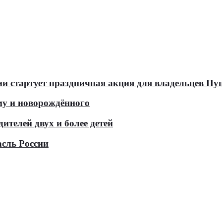
оссии стартует праздничная акция для владельцев 
у и новорождённого
телей двух и более детей
асль России