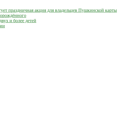
артует праздничная акция для владельцев Пушкинской карты
ворождённого
вух и более детей
сии