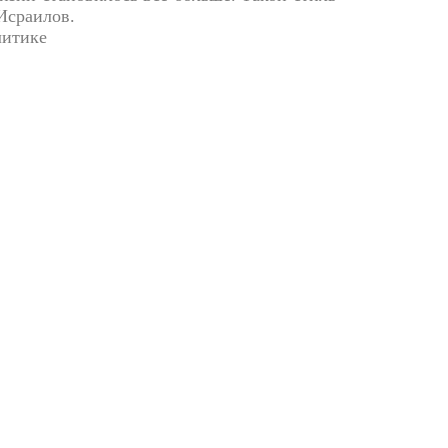
Исраилов.
литике