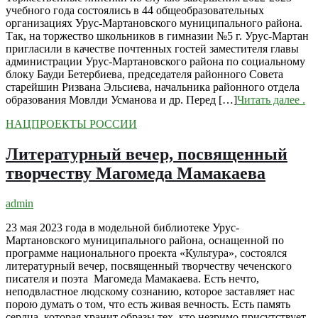
учебного года состоялись в 44 общеобразовательных
организациях Урус-Мартановского муниципального района.
Так, на торжество школьников в гимназии №5 г. Урус-Мартан
пригласили в качестве почтенных гостей заместителя главы
администрации Урус-Мартановского района по социальному
блоку Бауди Бетербиева, председателя районного Совета
старейшин Ризвана Эльсиева, начальника районного отдела
образования Мовлди Усманова и др. Перед […]
Читать далее
.
НАЦПРОЕКТЫ РОССИИ
Литературный вечер, посвященный
творчеству Магомеда Мамакаева
admin
23 мая 2023 года в модельной библиотеке Урус-
Мартановского муниципального района, оснащенной по
программе национального проекта «Культура», состоялся
литературный вечер, посвященный творчеству чеченского
писателя и поэта Магомеда Мамакаева. Есть нечто,
неподвластное людскому сознанию, которое заставляет нас
порою думать о том, что есть живая вечность. Есть память
сердца, которая хранит образы тех, кто незримо присутствует