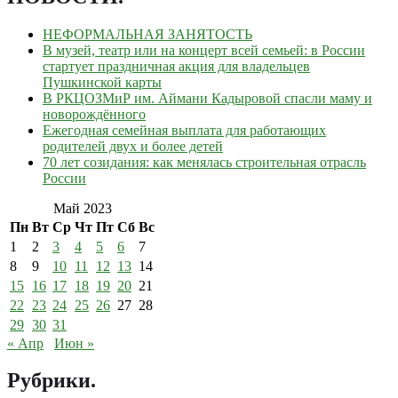
НЕФОРМАЛЬНАЯ ЗАНЯТОСТЬ
В музей, театр или на концерт всей семьей: в России
стартует праздничная акция для владельцев
Пушкинской карты
В РКЦОЗМиР им. Аймани Кадыровой спасли маму и
новорождённого
Ежегодная семейная выплата для работающих
родителей двух и более детей
70 лет созидания: как менялась строительная отрасль
России
Май 2023
Пн
Вт
Ср
Чт
Пт
Сб
Вс
1
2
3
4
5
6
7
8
9
10
11
12
13
14
15
16
17
18
19
20
21
22
23
24
25
26
27
28
29
30
31
« Апр
Июн »
Рубрики
.