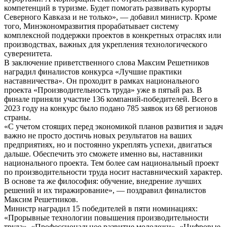
компетенций в туризме. Будет помогать развивать курорты
Северного Кавказа и не только», — добавил министр. Кроме
того, Минэкономразвития прорабатывает систему
комплексной поддержки проектов в конкретных отраслях или
производствах, важных для укрепления технологического
суверенитета.
В заключение приветственного слова Максим Решетников
наградил финалистов конкурса «Лучшие практики
наставничества». Он проходит в рамках национального
проекта «Производительность труда» уже в пятый раз. В
финале приняли участие 136 компаний-победителей. Всего в
2023 году на конкурс было подано 785 заявок из 68 регионов
страны.
​«С учетом стоящих перед экономикой планов развития и задач
важно не просто достичь новых результатов на ваших
предприятиях, но и постоянно укреплять успехи, двигаться
дальше. Обеспечить это сможете именно вы, наставники
национального проекта. Тем более сам национальный проект
по производительности труда носит наставнический характер.
В основе та же философия: обучение, внедрение лучших
решений и их тиражирование», — поздравил финалистов
Максим Решетников.
​Министр наградил 15 победителей в пяти номинациях:
«Прорывные технологии повышения производительности
труда», «Профессиональное развитие молодежи», «Цифровые