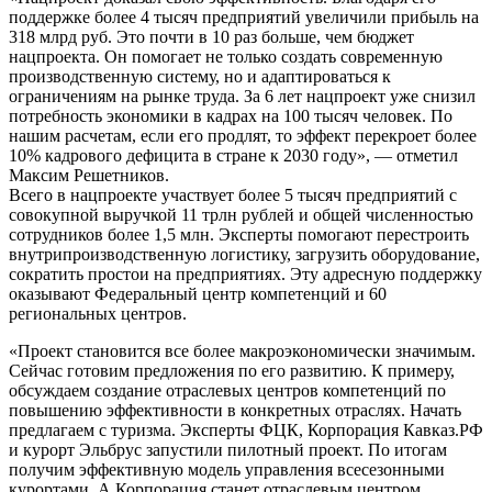
поддержке более 4 тысяч предприятий увеличили прибыль на
318 млрд руб. Это почти в 10 раз больше, чем бюджет
нацпроекта. Он помогает не только создать современную
производственную систему, но и адаптироваться к
ограничениям на рынке труда. За 6 лет нацпроект уже снизил
потребность экономики в кадрах на 100 тысяч человек. По
нашим расчетам, если его продлят, то эффект перекроет более
10% кадрового дефицита в стране к 2030 году», — отметил
Максим Решетников.
Всего в нацпроекте участвует более 5 тысяч предприятий с
совокупной выручкой 11 трлн рублей и общей численностью
сотрудников более 1,5 млн. Эксперты помогают перестроить
внутрипроизводственную логистику, загрузить оборудование,
сократить простои на предприятиях. Эту адресную поддержку
оказывают Федеральный центр компетенций и 60
региональных центров.
«Проект становится все более макроэкономически значимым.
Сейчас готовим предложения по его развитию. К примеру,
обсуждаем создание отраслевых центров компетенций по
повышению эффективности в конкретных отраслях. Начать
предлагаем с туризма. Эксперты ФЦК, Корпорация Кавказ.РФ
и курорт Эльбрус запустили пилотный проект. По итогам
получим эффективную модель управления всесезонными
курортами. А Корпорация станет отраслевым центром