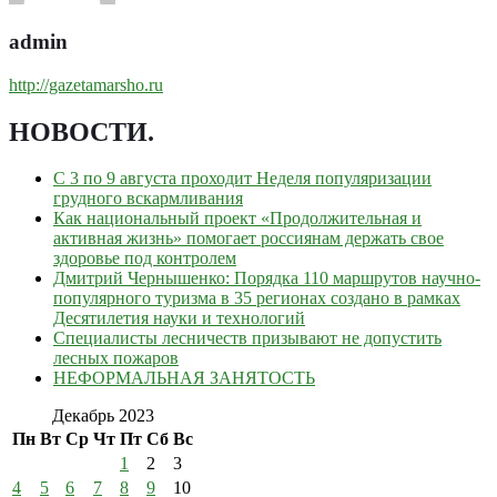
admin
http://gazetamarsho.ru
НОВОСТИ
.
С 3 по 9 августа проходит Неделя популяризации
грудного вскармливания
Как национальный проект «Продолжительная и
активная жизнь» помогает россиянам держать свое
здоровье под контролем
Дмитрий Чернышенко: Порядка 110 маршрутов научно-
популярного туризма в 35 регионах создано в рамках
Десятилетия науки и технологий
Специалисты лесничеств призывают не допустить
лесных пожаров
НЕФОРМАЛЬНАЯ ЗАНЯТОСТЬ
Декабрь 2023
Пн
Вт
Ср
Чт
Пт
Сб
Вс
1
2
3
4
5
6
7
8
9
10