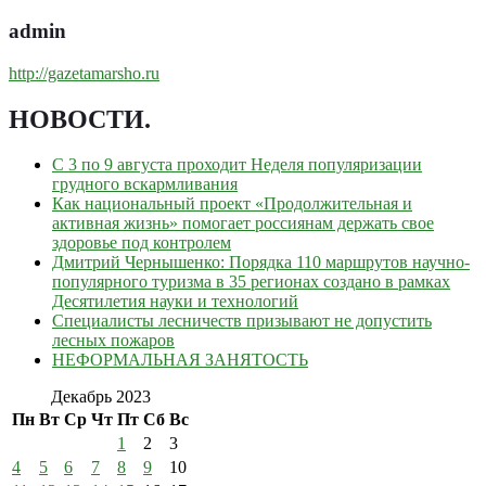
admin
http://gazetamarsho.ru
НОВОСТИ
.
С 3 по 9 августа проходит Неделя популяризации
грудного вскармливания
Как национальный проект «Продолжительная и
активная жизнь» помогает россиянам держать свое
здоровье под контролем
Дмитрий Чернышенко: Порядка 110 маршрутов научно-
популярного туризма в 35 регионах создано в рамках
Десятилетия науки и технологий
Специалисты лесничеств призывают не допустить
лесных пожаров
НЕФОРМАЛЬНАЯ ЗАНЯТОСТЬ
Декабрь 2023
Пн
Вт
Ср
Чт
Пт
Сб
Вс
1
2
3
4
5
6
7
8
9
10