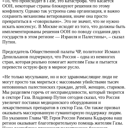
«То, что происходит в Газе, это катастрофа. Что касается
ООН, некоторые страны блокируют решения по этому
конфликту. Однако так устроена сама организация, и важно
сохранить механизмы ветирования, иначе она просто
превратиться в «говорильню». Это не значит, что не нужно
искать консенсус. В Москве исходят из того, что должны быть
имплементированы решения ООН по поводу создания двух
государств в этом регионе — Израиля и Палестины», – сказал
Путин.
Председатель Общественной палаты ЧР, политолог Исмаил
Денильханов подчеркнул, что Россия – одна из немногих
стран, которая реально помогает жителям Газы и пытается
перевести острую фазу в мирное русло.
«Не только мусульмане, но и все здравомыслящие люди не
могут просто так мириться с массовыми убийствами тысяч
неповинных палестинских граждан, детей, женщин, стариков.
Мы разделяем горечь от несправедливости, который творится
в секторе Газа. Владимир Путин сегодня сказал, что Россия
увеличит поставки медицинского оборудования и
лекарственных препаратов в сектор Газа. Он также призвал
оказывать массированную гуманитарную поддержку людям.
По указанию Главы ЧР, Героя России Рамзана Кадырова наш
регион оказывает благотворительную помощь жителям Газы.