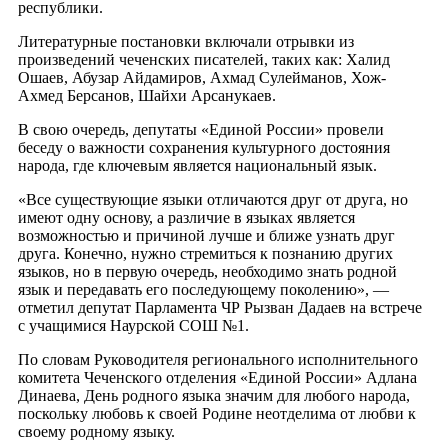
республики.
Литературные постановки включали отрывки из
произведений чеченских писателей, таких как: Халид
Ошаев, Абузар Айдамиров, Ахмад Сулейманов, Хож-
Ахмед Берсанов, Шайхи Арсанукаев.
В свою очередь, депутаты «Единой России» провели
беседу о важности сохранения культурного достояния
народа, где ключевым является национальный язык.
«Все существующие языки отличаются друг от друга, но
имеют одну основу, а различие в языках является
возможностью и причиной лучше и ближе узнать друг
друга. Конечно, нужно стремиться к познанию других
языков, но в первую очередь, необходимо знать родной
язык и передавать его последующему поколению», —
отметил депутат Парламента ЧР Рызван Дадаев на встрече
с учащимися Наурской СОШ №1.
По словам Руководителя регионального исполнительного
комитета Чеченского отделения «Единой России» Адлана
Динаева, День родного языка значим для любого народа,
поскольку любовь к своей Родине неотделима от любви к
своему родному языку.