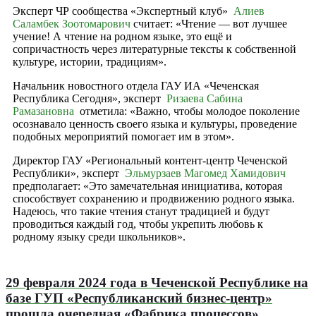
Эксперт ЧР сообщества «Экспертный клуб»
Алиев
Саламбек Зоотомарович
считает: «Чтение — вот лучшее
учение! А чтение на родном языке, это ещё и
сопричастность через литературные тексты к собственной
культуре, истории, традициям».
Начальник новостного отдела ГАУ ИА «Чеченская
Республика Сегодня», эксперт
Ризаева Сабина
Рамазановна
отметила: «Важно, чтобы молодое поколение
осознавало ценность своего языка и культуры, проведение
подобных мероприятий помогает им в этом».
Директор ГАУ «Региональный контент-центр Чеченской
Республики», эксперт
Эльмурзаев Магомед Хамидович
предполагает: «Это замечательная инициатива, которая
способствует сохранению и продвижению родного языка.
Надеюсь, что такие чтения станут традицией и будут
проводиться каждый год, чтобы укрепить любовь к
родному языку среди школьников».
29 февраля 2024 года в Чеченской Республике на
базе ГУП «Республиканский бизнес-центр»
прошла очередная «Фабрика процессов»