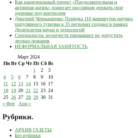
Как национальный проект «Продолжительная и
активная жизнь» помогает россиянам держать свое
здоровье под контролем
Дмитрий Чернышенко: Порядка 110 маршрутов научно-
популярного туризма в 35 регионах создано в рамках
Десятилетия науки и технологий
Специалисты лесничеств призывают не допустить
лесных пожаров
НЕФОРМАЛЬНАЯ ЗАНЯТОСТЬ
Март 2024
Пн
Вт
Ср
Чт
Пт
Сб
Вс
1
2
3
4
5
6
7
8
9
10
11
12
13
14
15
16
17
18
19
20
21
22
23
24
25
26
27
28
29
30
31
« Фев
Апр »
Рубрики
.
АРХИВ ГАЗЕТЫ
Без рубрики