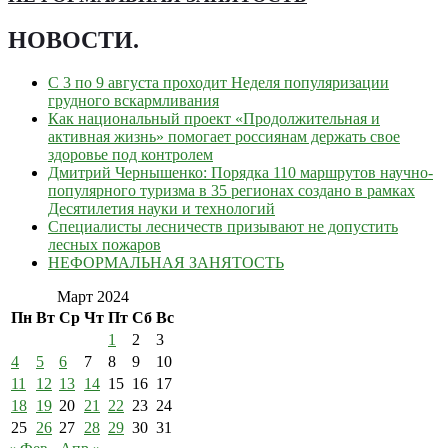
НОВОСТИ
.
С 3 по 9 августа проходит Неделя популяризации
грудного вскармливания
Как национальный проект «Продолжительная и
активная жизнь» помогает россиянам держать свое
здоровье под контролем
Дмитрий Чернышенко: Порядка 110 маршрутов научно-
популярного туризма в 35 регионах создано в рамках
Десятилетия науки и технологий
Специалисты лесничеств призывают не допустить
лесных пожаров
НЕФОРМАЛЬНАЯ ЗАНЯТОСТЬ
Март 2024
Пн
Вт
Ср
Чт
Пт
Сб
Вс
1
2
3
4
5
6
7
8
9
10
11
12
13
14
15
16
17
18
19
20
21
22
23
24
25
26
27
28
29
30
31