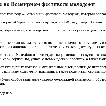
е во Всемирном фестивале молодежи
событие года – Всемирный фестиваль молодежи, который собрал 
ритории «Сириус» по указу президента РФ Владимира Путина.
ки, образования, волонтёрства спорта, детских организаций – о
олодые люди выражают свою позицию и помогают друг другу в 
сти от национальностей, политических взглядов, культурных ос
еченской Республики – это студенты региональных вузов, акти
 свои горизонты, узнать о новых идеях и проектах, а также най
от культурных показов и музыкальных выступлений до интеллек
 различные культуры и традиции, а также поделиться своими ид
 будет особое внимание уделено молодежной активности, образ
ан.
неделю