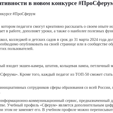
еативности в новом конкурсе #ПроСферу
котором педагоги смогут креативно рассказать о своем опыте и
т в работе, дополняет уроки, а также о наиболее полезных фун
ол, колледжей и детских садов в срок до 31 марта 2024 года до
необходимо опубликовать на своей странице или в сообществе о
гих пользователей.
рый входит экшен-камера, штатив, кольцевая лампа, петличный 
Сферума». Кроме того, каждый педагог из ТОП-50 сможет стат
ициативных сотрудников сферы образования со всей России, пе
.
нформационно-коммуникационный сервис, предназначенный для
стве. Учебный профиль «Сферум» является дополнительным циф
ри этом не заменяет его. В учебном профиле можно переписыват