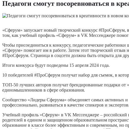
Педагоги смогут посоревноваться в кр
«Сферум» запускает новый творческий конкурс #ПроСферум, в 
том, как учебный профиль «Сферум» в VK Мессенджере помогае
Чтобы присоединиться к конкурсу, педагогические работники шк
«Сферум» помогает им в работе. Затем этот творческий отзыв 
#ПроСферум. Страница в соцсети должна быть открыта для дру
Итоги конкурса будут подведены 15 апреля 2024 года.
10 победителей #ПроСферум получат набор для съемок, в кото
ТОП-50 лучших авторов получат брендированные подарки от «
единомышленников в сфере образования.
Сообщество «Лидеры Сферума» объединяет самых активных и ин
профессионально, развиваться в качестве спикеров и экспертов
Учебный профиль «Сферум» в VK Мессенджере – российский и
родителей в едином и защищенном образовательном простран
образование в классе более эффективным и современным, но п