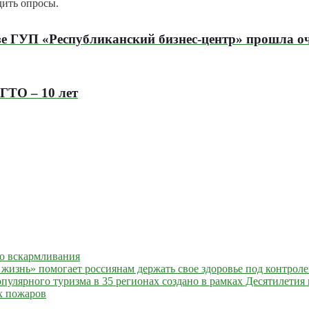
дить опросы.
азе ГУП «Республиканский бизнес-центр» прошла 
ГТО – 10 лет
го вскармливания
жизнь» помогает россиянам держать свое здоровье под контрол
улярного туризма в 35 регионах создано в рамках Десятилетия 
х пожаров