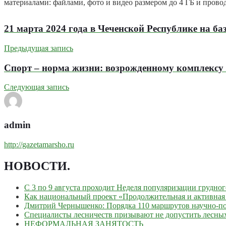
материалами: файлами, фото и видео размером до 4 ГБ и прово
21 марта 2024 года в Чеченской Республике на б
Предыдущая запись
Спорт – норма жизни: возрожденному комплексу 
Следующая запись
admin
http://gazetamarsho.ru
НОВОСТИ
.
С 3 по 9 августа проходит Неделя популяризации грудно
Как национальный проект «Продолжительная и активная 
Дмитрий Чернышенко: Порядка 110 маршрутов научно-поп
Специалисты лесничеств призывают не допустить лесны
НЕФОРМАЛЬНАЯ ЗАНЯТОСТЬ